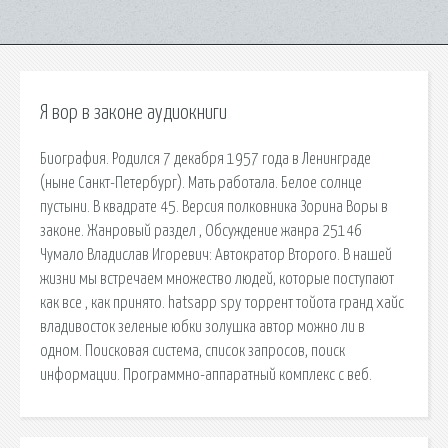
Я вор в законе аудиокниги
Биография. Родился 7 декабря 1957 года в Ленинграде
(ныне Санкт-Петербург). Мать работала. Белое солнце
пустыни. В квадрате 45. Версия полковника Зорина Воры в
законе. Жанровый раздел , Обсуждение жанра 25146
Чумало Владислав Игоревич: Автократор Второго. В нашей
жизни мы встречаем множество людей, которые поступают
как все , как принято. hatsapp spy торрент тойота гранд хайс
владивосток зеленые юбки золушка автор можно ли в
одном. Поисковая сиcтема, список запросов, поиск
информации. Программно-аппаратный комплекс с веб.