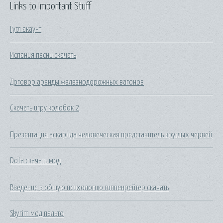
Links to Important Stuff
Гугл акаунт
Испания песни скачать
Договор аренды железнодорожных вагонов
Скачать игру колобок 2
Презентация аскарида человеческая представитель круглых червей
Dota скачать мод
Введение в общую психологию гиппенрейтер скачать
Skyrim мод пальто