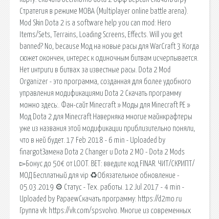
Стратегия в режиме MOBA (Multiplayer online battle arena).
Mod Skin Dota 2 is a software help you can mod: Hero
Items/Sets, Terrains, Loading Screens, Effects. Will you get
banned? No, because Мод на новые расы для WarCraft 3 Когда
сюжет окончен, интерес к одиночным битвам исчерпывается.
Нет интриги в битвах за известные расы. Dota 2 Mod
Organizer - это программа, созданная для более удобного
управления модификациями Dota 2 Скачать программу
можно здесь:. Фан-сайт Minecraft » Моды для Minecraft PE »
Мод Dota 2 для Minecraft Наверняка многие майнкрафтеры
уже из названия этой модификации приблизительно поняли,
что в ней будет. 17 Feb 2018 - 6 min - Uploaded by
finargotЗамена Dota 2 Changer и Dota 2 MO - Dota 2 Mods
▻Бонус до 50€ от LOOT. BET: введите код FINAR. ЧИТ/СКРИПТ/
МОД ️Бесплатный для vip ♻️Обязательное обновление -
05.03.2019 ⚙️ Статус - Тех. работы. 12 Jul 2017 - 4 min -
Uploaded by PapaewСкачать программу: https://d2mo.ru
Группа vk: https://vk.com/spsvolvo. Многие из современных