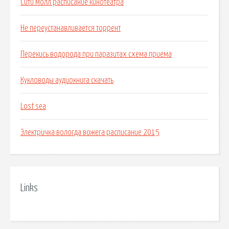
Сити молл расписание кинотеатра
Не переустанавливается торрент
Перекись водорода при паразитах схема приема
Кукловоды аудиокнига скачать
Lost sea
Электричка вологда вожега расписание 2015
Links