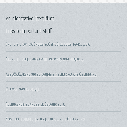
An Informative Text Blurb
Links to Important Stuff
Скачать игру гробница забытой царицы нэнси дрю
Скачать программу cwm recovery для андроид
Азербайджанские эстрадные песни скачать бесплатно
Минусы чая каркаде
Расписание волковыск барановичи
Компьютерная игра шарики скачать бесплатно