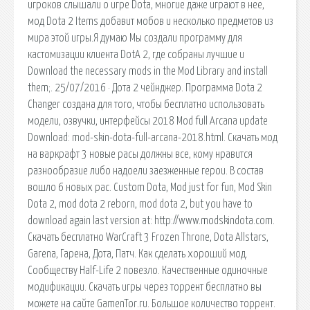
игроков слышали о игре Dota, многие даже играют в нее,
мод Dota 2 Items добавит мобов и несколько предметов из
мира этой игры.Я думаю Мы создали программу для
кастомизации клиента DotA 2, где собраны лучшие и
Download the necessary mods in the Mod Library and install
them;. 25/07/2016 · Дота 2 чейнджер. Программа Dota 2
Changer создана для того, чтобы бесплатно использовать
модели, озвучки, интерфейсы 2018 Mod full Arcana update
Download: mod-skin-dota-full-arcana-2018.html. Скачать мод
на варкрафт 3 новые расы должны все, кому нравится
разнообразие либо надоели заезженные герои. В состав
вошло 6 новых рас. Custom Dota, Mod just for fun, Mod Skin
Dota 2, mod dota 2 reborn, mod dota 2, but you have to
download again last version at: http://www.modskindota.com.
Скачать бесплатно WarCraft 3 Frozen Throne, Dota Allstars,
Garena, Гарена, Дота, Патч. Как сделать хороший мод.
Сообществу Half-Life 2 повезло. Качественные одиночные
модификации. Скачать игры через торрент бесплатно вы
можете на сайте GamenTor.ru. Большое количество торрент.