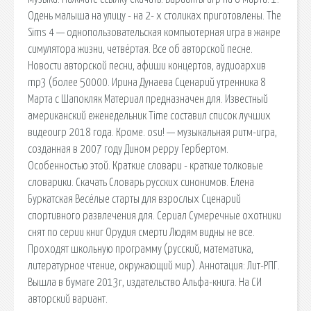
Одень малыша на улицу - на 2- х столиках приготовлены. The
Sims 4 — однопользовательская компьютерная игра в жанре
симулятора жизни, четвёртая. Все об авторской песне.
Новости авторской песни, афиши концертов, аудиоархив
mp3 (более 50000. Ирина Дунаева Сценарий утренника 8
Марта с Шапокляк Материал предназначен для. Известный
американский еженедельник Time составил список лучших
видеоигр 2018 года. Кроме. osu! — музыкальная ритм-игра,
созданная в 2007 году Дином peppy Гербертом.
Особенностью этой. Краткие словари - краткие толковые
словарики. Скачать Словарь русских синонимов. Елена
Буркатская Весёлые старты для взрослых Сценарий
спортивного развлечения для. Сериал Сумеречные охотники
снят по серии книг Орудия смерти Людям видны не все.
Проходят школьную программу (русский, математика,
литературное чтение, окружающий мир). Аннотация: Лит-РПГ.
Вышла в бумаге 2013г, издательство Альфа-книга. На СИ
авторский вариант.