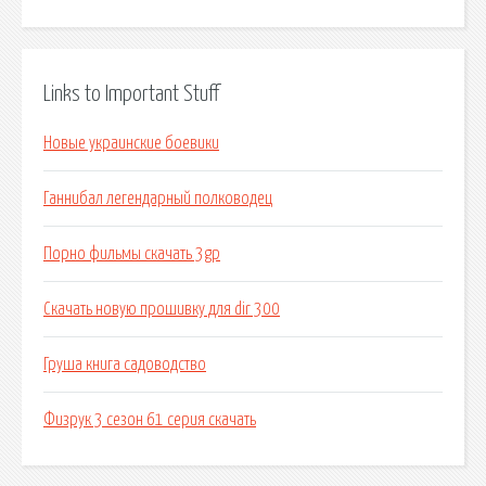
Links to Important Stuff
Новые украинские боевики
Ганнибал легендарный полководец
Порно фильмы скачать 3gp
Скачать новую прошивку для dir 300
Груша книга садоводство
Физрук 3 сезон 61 серия скачать