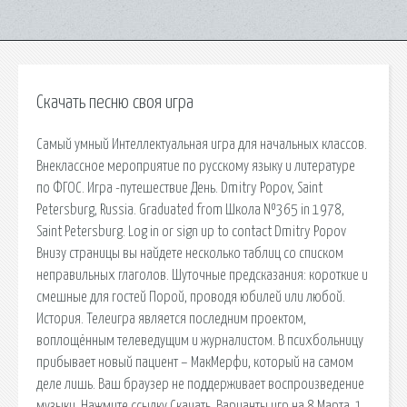
Скачать песню своя игра
Самый умный Интеллектуальная игра для начальных классов.
Внеклассное мероприятие по русскому языку и литературе
по ФГОС. Игра -путешествие День. Dmitry Popov, Saint
Petersburg, Russia. Graduated from Школа №365 in 1978,
Saint Petersburg. Log in or sign up to contact Dmitry Popov
Внизу страницы вы найдете несколько таблиц со списком
неправильных глаголов. Шуточные предсказания: короткие и
смешные для гостей Порой, проводя юбилей или любой.
История. Телеигра является последним проектом,
воплощённым телеведущим и журналистом. В психбольницу
прибывает новый пациент – МакМерфи, который на самом
деле лишь. Ваш браузер не поддерживает воспроизведение
музыки. Нажмите ссылку Скачать. Варианты игр на 8 Марта. 1.