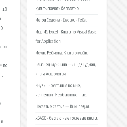
купить скачать бесплатно.
. 18
а
Метод Седоны - Двоскин Гейл.
ой
Мир MS Excel - Книги по Visual Basic
for Application.
этого
Моуди Реймонд. Книги онлайн.
Близнец-мужчина — Линда Гудман,
м по
книга Астрология.
ец-
Инуаки - рептилия во мне,
ченнелинг. Необыкновенные.
у
Несвятые святые — Википедия.
xBASE - бесплатные гостевые книги.
 в