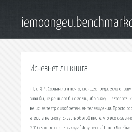
iemoongeu.benchmarkd
Исчезнет ли книга
т. I, с. 9 Pr. Создам ли я нечто, сто­я­щее труда, если опи­
знал бы, не решил­ся бы ска­зать, ибо вижу — затея эта.
не исчез театр с изобретением телевидения. Просто со
атеисты не смогут сказать об этой книге, что все сказа
2016 Вскоре после выхода "Искушения" Питер Джеймс пр