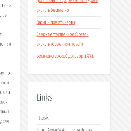
Дополнения в формате sims3pack
017 - 2
скачать бесплатно
г, в
Гармин скачать карты
Сверхъестественное 8 сезон
т
скачать торрентом novafilm
тинг: 4
Вестминстерский договор 1931
му, по
миром
ги или
Links
ьевич
стный
http:///.
 доля
Книга АллатРа Анастасия Новых