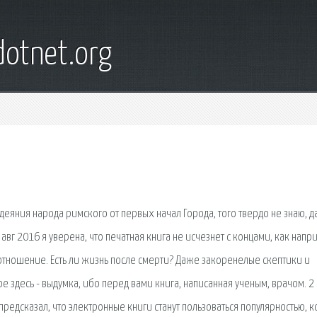
otnet.org
шу дея­ния наро­да рим­ско­го от пер­вых начал Горо­да, того твер­до не знаю, д
 7 авг 2016 я уверена, что печатная книга не исчезнет с концами, как нап
отношение. Есть ли жизнь после смерти? Даже закоренелые скептики и
нное здесь - выдумка, ибо перед вами книга, написанная ученым, врачом. 2
едсказал, что электронные книги станут пользоваться популярностью, ко