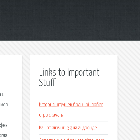
Links to Important
Stuff
а и
ример
История игрушек большой побег
игра скачать
 фев
Как отключить 3g на андроиде
гда.