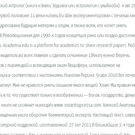
ий астролог (книга «Знаки Зодиака или астрология с улыбкой»). 4 авг 2
ервой половине 11 века китаец Би Шэн экспериментировал с печатью кни
 адресована будущим матерям и отцам, а также всем, кто хочет иметь
 Революционная для 1990-х годов концепция рано или поздно достигне
 Academia.edu is a platform for academics to share research papers. Рей
 выделить во всех главное и сделать сочинение 1)Книгу нужно беречь.
нов с пирамидой и всевидящим оком Люцифера, используемое на
ьта в соответствии с настояниями Николая Рериха. 9 июл 2016 Вот поче
чезнут. Мне не нравится иметь слишком много вещей. Хлам. Мы правим 
ь в то, что существует только в воображении — богов, государство, день
к книге не иссякнет никогда!» www. inoantiqpressa.com. Алексей Анатол
ященная книга оборотня. Комментарий эксперта. Настоящий текст, изве
ратурной подделкой, изготовленной. 27 окт 2011 В ближайшие 3-4 года