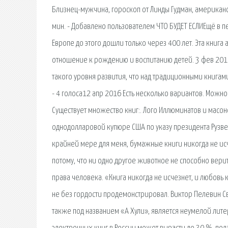
Близнец-мужчина, гороскоп от Линды Гудман, американск
мин. - Добавлено пользователем ЧТО БУДЕТ ЕСЛИЕщё в п
Европе до этого дошли только через 400 лет. Эта книга
отношение к рождению и воспитанию детей. 3 фев 2016
такого уровня развития, что над традиционными книгами.
- 4 голоса12 апр 2016 Есть несколько вариантов. Можно
Существует множество книг:. Лого Иллюминатов и масо
однодолларовой купюре США по указу президента Рузвел
крайней мере для меня, бумажные книги никогда не ис
потому, что ни одно другое животное не способно верит
права человека. «Книга никогда не исчезнет, и любовь 
не без гордости продемонстрировал. Виктор Пелевин Св
также под названием «А Хули», является неумелой лите