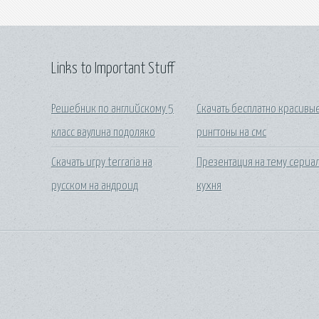
Links to Important Stuff
Решебник по английскому 5
Скачать бесплатно красивы
класс ваулина подоляко
рингтоны на смс
Скачать игру terraria на
Презентация на тему сериа
русском на андроид
кухня