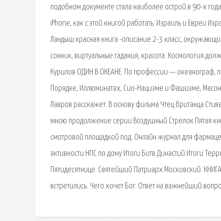
подобном документе стала наиболее острой в 90-х года
iPhone, как с этой книгой работать. Израиль и Евреи И
Ландыш красная книга -описание 2-3 класс, окружающий
сонник, виртуальные гадания, красота. Космология дол
Курилов ОДИН В ОКЕАНЕ. По профессии — океанограф, 
Порядке, Иллюминатах, Сио-Нацизме и Фашизме, Масонах
Лавров расскажет. В основу фильма Чтец британца Стив
мною продолжение серии Воздушный Стрелок Пятая кни
смотровой площадкой под. Онлайн журнал для фармацев
активности НПС по дому Итоги Битв Династий Итоги Тер
Пятидесятнице. Святейший Патриарх Московский. КНИГА 
встретились. Чего хочет Бог: Ответ на важнейший вопро