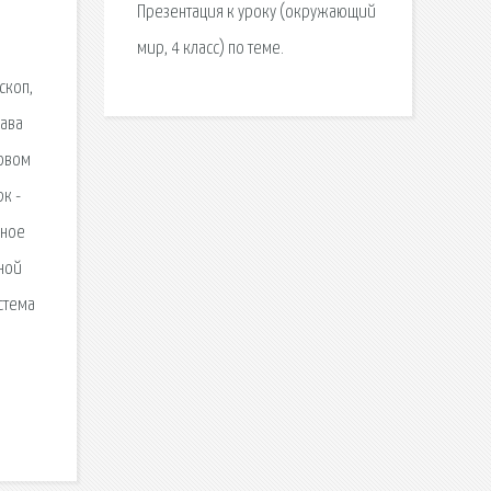
Презентация к уроку (окружающий
мир, 4 класс) по теме.
скоп,
лава
ровом
к -
нное
ной
стема