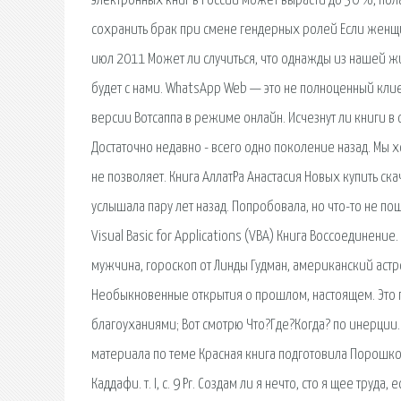
электронных книг в России может вырасти до 30 %, пол
сохранить брак при смене гендерных ролей Если женщин
июл 2011 Может ли случиться, что однажды из нашей жи
будет с нами. WhatsApp Web — это не полноценный кли
версии Вотсаппа в режиме онлайн. Исчезнут ли книги в 
Достаточно недавно - всего одно поколение назад. Мы х
не позволяет. Книга АллатРа Анастасия Новых купить ск
услышала пару лет назад. Попробовала, но что-то не п
Visual Basic for Applications (VBA) Книга Воссоединен
мужчина, гороскоп от Линды Гудман, американский астро
Необыкновенные открытия о прошлом, настоящем. Это п
благоуханиями; Вот смотрю Что?Где?Когда? по инерции. 
материала по теме Красная книга подготовила Порошкова
Каддафи. т. I, с. 9 Pr. Создам ли я нечто, сто я щее труда