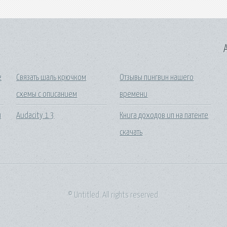
A
е
Связать шаль крючком
Отзывы пингвин нашего
схемы с описанием
времени
л
Audacity 1 3
Книга доходов ип на патенте
скачать
© Untitled. All rights reserved.