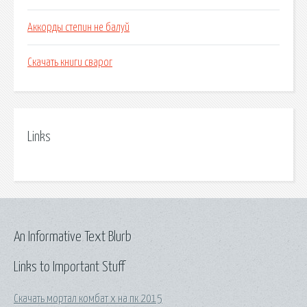
Аккорды степин не балуй
Скачать книги сварог
Links
An Informative Text Blurb
Links to Important Stuff
Скачать мортал комбат x на пк 2015