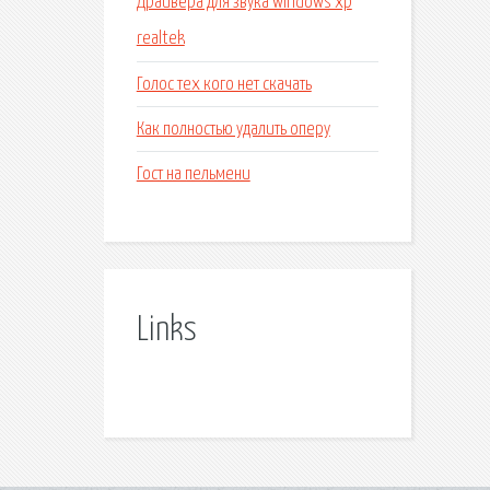
Драйвера для звука windows xp
realtek
Голос тех кого нет скачать
Как полностью удалить оперу
Гост на пельмени
Links