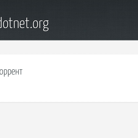
otnet.org
торрент