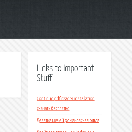
Links to Important
Stuff
Continue pdf reader installation
скачать бесплатно
Девятка мечей романовская ольга