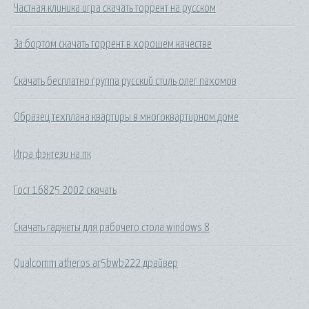
Частная клиника игра скачать торрент на русском
За бортом скачать торрент в хорошем качестве
Скачать бесплатно группа русский стиль олег пахомов
Образец техплана квартиры в многоквартирном доме
Игра фэнтези на пк
Гост 16825 2002 скачать
Скачать гаджеты для рабочего стола windows 8
Qualcomm atheros ar5bwb222 драйвер