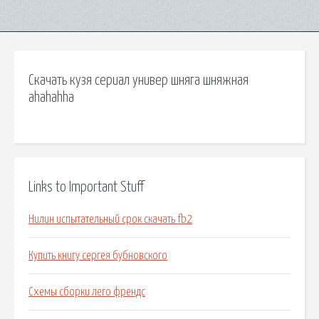
Скачать кузя сериал универ шняга шняжная
ahahahha
Links to Important Stuff
Нилин испытательный срок скачать fb2
Купить книгу сергея бубновского
Схемы сборки лего френдс