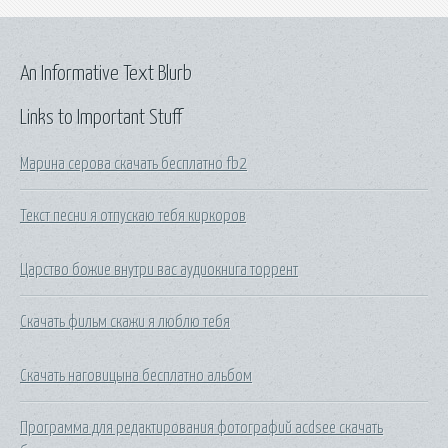
An Informative Text Blurb
Links to Important Stuff
Марина серова скачать бесплатно fb2
Текст песни я отпускаю тебя киркоров
Царство божие внутри вас аудиокнига торрент
Скачать фильм скажи я люблю тебя
Скачать наговицына бесплатно альбом
Программа для редактирования фотографий acdsee скачать