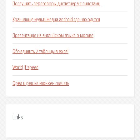
Послушать переговоры диспетчера с пилотами
Хранилище мультимедиа android где находится
Презентация на английском языке о москве
Объединить 2 таблицы в excel
World jf speed
Орел и решка мюнхен скачать
Links