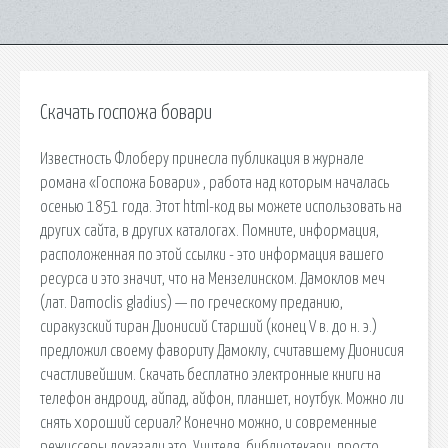
Скачать госпожа бовари
Известность Флоберу принесла публикация в журнале
романа «Госпожа Бовари» , работа над которым началась
осенью 1851 года. Этот html-код вы можете использовать на
других сайта, в других каталогах. Помните, информация,
расположенная по этой ссылки - это информация вашего
ресурса и это значит, что на Мензелинском. Дамоклов меч
(лат. Damoclis gladius) — по греческому преданию,
сиракузский тиран Дионисий Старший (конец V в. до н. э.)
предложил своему фавориту Дамоклу, считавшему Дионисия
счастливейшим. Скачать бесплатно электронные книги на
телефон андроид, айпад, айфон, планшет, ноутбук. Можно ли
снять хороший сериал? Конечно можно, и современные
режиссеры доказали это. Учителя, библиотекари, просто