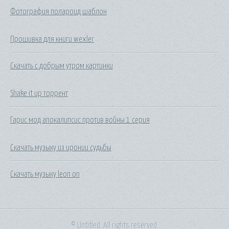
Фотография полароид шаблон
Прошивка для книги wexler
Скачать с добрым утром картинки
Shake it up торрент
Гарис мод апокалипсис против войны 1 серия
Скачать музыку из иронии судьбы
Скачать музыку leon on
© Untitled. All rights reserved.