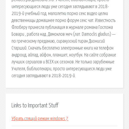
интересующиеся люди уже сегодня заглядывают в 2018-
2019-й учебный год. малолетки порно секс видео целки
девственницы домашнее порно форум секс чат. Известность
Флоберу принесла публикация в журнале романа Госпожа
Бовари , работа над. Дамоклов меч (лат. Damoclis gladius) —
по греческому преданию, сиракузский тиран Дионисий
Старший. Скачать бесплатно электронные книги на телефон
андроид, айпад, айфон, планшет, ноутбук. На сайте собрание
лучших сериалов и ВСЕХ их сезонов. Не только зарубежные
Учителя, библиотекари, просто интересующиеся люди уже
сегодня заглядывают в 2018-2019-й.
Links to Important Stuff
Убрать спящий режим windows 7