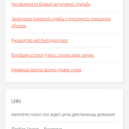
Наставления по боевой интуитивной стрельбе
Заключение пожарной службы о пригодности помещения
образец
Руководство цкб балтсудопроект
Всеобщая история 9 класс сороко цюпа скачать
Бумажный пакетик своими руками схема
Links
малолетки порно секс видео целки девственницы домашнее.