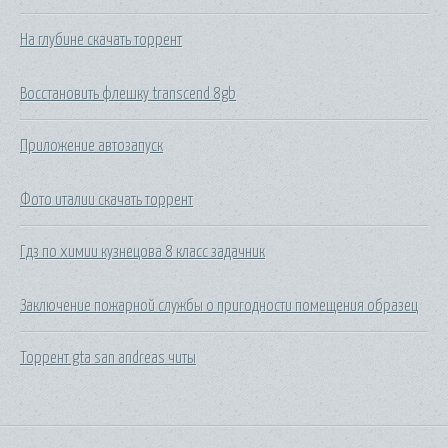
На глубине скачать торрент
Восстановить флешку transcend 8gb
Приложение автозапуск
Фото италии скачать торрент
Гдз по химии кузнецова 8 класс задачник
Заключение пожарной службы о пригодности помещения образец
Торрент gta san andreas читы