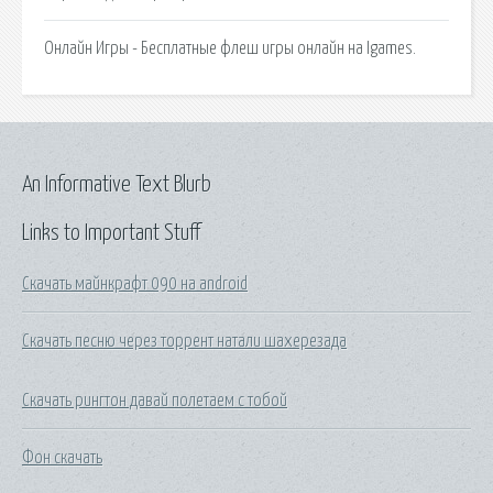
Онлайн Игры - Бесплатные флеш игры онлайн на Igames.
An Informative Text Blurb
Links to Important Stuff
Скачать майнкрафт 090 на android
Скачать песню через торрент натали шахерезада
Скачать рингтон давай полетаем с тобой
Фон скачать