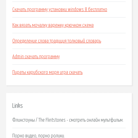
Скачать программу установки windows 8 бесплатно
Как вязать мочалку варежку крючком схема
Определение слова традиция толковый словарь
Admin скачать программу
Пираты карибского моря игра скачать
Links
Флинстоуны / The Flintstones - смотреть онлайн мультфильм.
Порно видео, порно ролики.