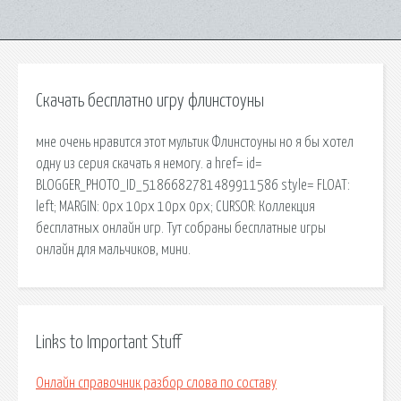
Скачать бесплатно игру флинстоуны
мне очень нравится этот мультик Флинстоуны но я бы хотел
одну из серия скачать я немогу. a href= id=
BLOGGER_PHOTO_ID_5186682781489911586 style= FLOAT:
left; MARGIN: 0px 10px 10px 0px; CURSOR: Коллекция
бесплатных онлайн игр. Тут собраны бесплатные игры
онлайн для мальчиков, мини.
Links to Important Stuff
Онлайн справочник разбор слова по составу