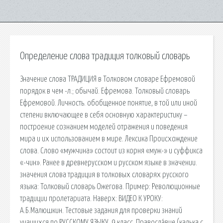
Определение слова традиция толковый словарь
Значение слова ТРАДИЦИЯ в Толковом словаре Ефремовой
порядок в чем -л.; обычай. Ефремова. Толковый словарь
Ефремовой. Личность. обобщенное понятие, в той или иной
степени включающее в себя основную характеристику –
построение сознанием моделей отражения и поведения
мира и их использованием в мире. Лексика Происхождение
слова. Слово «мужчина» состоит из корня «муж-» и суффикса
«-чин». Ранее в древнерусском и русском языке в значении.
значения слова традиция в толковых словарях русского
языка: Толковый словарь Ожегова. Пример: Революционные
традиции пролетариата. Наверх: ВИДЕО К УРОКУ:
А.Б.Малюшкин. Тестовые задания для проверки знаний
учащихся по РУССКОМУ ЯЗЫКУ. 9 класс. Правосла́вие (калька с