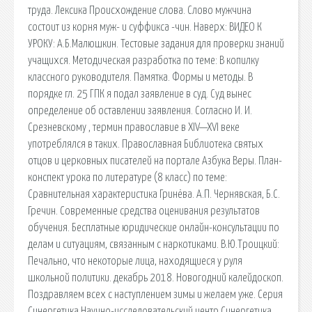
труда. Лексика Происхождение слова. Слово мужчина
состоит из корня муж- и суффикса -чин. Наверх: ВИДЕО К
УРОКУ: А.Б.Малюшкин. Тестовые задания для проверки знаний
учащихся. Методическая разработка по теме: В копилку
классного руководителя. Памятка. Формы и методы. В
порядке гл. 25 ГПК я подал заявление в суд. Суд вынес
определение об оставлении заявления. Согласно И. И.
Срезневскому , термин православие в XIV—XVI веке
употреблялся в таких. Православная Библиотека святых
отцов и церковных писателей на портале Азбука Веры. План-
конспект урока по литературе (8 класс) по теме:
Сравнительная характеристика Гринёва. А.П. Чернявская, Б.С.
Гречин. Современные средства оценивания результатов
обучения. Бесплатные юридические онлайн-консультации по
делам и ситуациям, связанным с наркотиками. В.Ю.Троицкий:
Печально, что некоторые лица, находящиеся у руля
школьной политики. декабрь 2018. Новогодний калейдоскоп.
Поздравляем всех с наступлением зимы и желаем уже. Серия
Синергетика Научно-исследовательский центр Синергетика