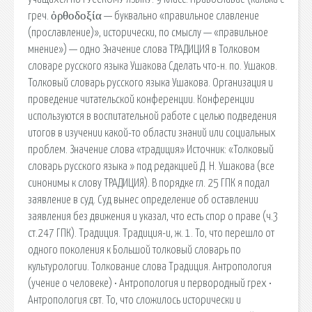
греч. ὀρθοδοξία — буквально «правильное славление
(прославление)», исторически, по смыслу — «правильное
мнение») — одно Значение слова ТРАДИЦИЯ в Толковом
словаре русского языка Ушакова Сделать что-н. по. Ушаков.
Толковый словарь русского языка Ушакова. Организация и
проведение читательской конференции. Конференции
используются в воспитательной работе с целью подведения
итогов в изучении какой-то области знаний или социальных
проблем. Значение слова «традиция» Источник: «Толковый
словарь русского языка » под редакцией Д. Н. Ушакова (все
синонимы к слову ТРАДИЦИЯ). В порядке гл. 25 ГПК я подал
заявление в суд. Суд вынес определение об оставлении
заявления без движения и указал, что есть спор о праве (ч.3
ст.247 ГПК). Традиция. Традиция-и, ж. 1. То, что перешло от
одного поколения к Большой толковый словарь по
культурологии. Толкование слова Традиция. Антропология
(учение о человеке) • Антропология и первородный грех •
Антропология свт. То, что сложилось исторически и