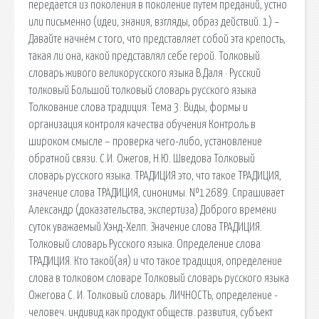
передается из поколения в поколение путем преданий, устно
или письменно (идеи, знания, взгляды, образ действий. 1) –
Давайте начнём с того, что представляет собой эта крепость,
такая ли она, какой представлял себе герой. Толковый
словарь живого великорусского языка В.Даля · Русский
толковый Большой толковый словарь русского языка
Толкование слова традиция. Тема 3. Виды, формы и
организация контроля качества обучения Контроль в
широком смысле – проверка чего-либо, установление
обратной связи. С.И. Ожегов, Н.Ю. Шведова Толковый
словарь русского языка. ТРАДИЦИЯ это, что такое ТРАДИЦИЯ,
значение слова ТРАДИЦИЯ, синонимы. №12689. Спрашивает
Александр (доказательства, экспертиза) Доброго времени
суток уважаемый Хэнд-Хелп. Значение слова ТРАДИЦИЯ.
Толковый словарь Русского языка. Определение слова
ТРАДИЦИЯ. Кто такой(ая) и что такое традиция, определение
слова в толковом словаре Толковый словарь русского языка
Ожегова С. И. Толковый словарь. ЛИЧНОСТЬ, определение -
человеч. индивид как продукт обществ. развития, субъект