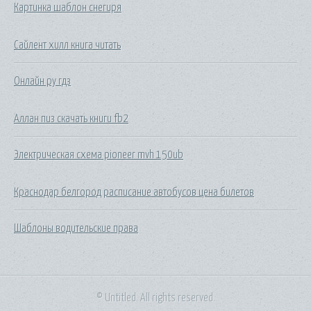
Картинка шаблон снегиря
Сайлент хилл книга читать
Онлайн ру гдз
Аллан пиз скачать книги fb2
Электрическая схема pioneer mvh 150ub
Краснодар белгород расписание автобусов цена билетов
Шаблоны водительские права
© Untitled. All rights reserved.