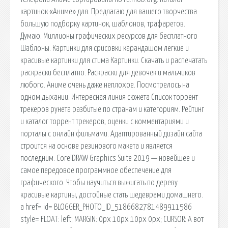
картинок «Аниме» для. Предлагаю для вашего творчества
большую подборку картинок, шаблонов, трафаретов.
Думаю. Миллионы графических ресурсов для бесплатного
Шаблоны. Картинки для срисовки карандашом легкие и
красивые картинки для стима Картинки. Скачать и распечатать
раскраски бесплатно. Раскраски для девочек и мальчиков
любого. Аниме очень даже неплохое. Посмотрелось на
одном дыхании. Интересная линия сюжета Список торрент
трекеров рунета разбитые по странам и категориям. Рейтинг
и каталог торрент трекеров, оценки с комментариями и
порталы с онлайн фильмами. Адаптированный дизайн сайта
строится на основе резинового макета и является
последним. CorelDRAW Graphics Suite 2019 — новейшее и
самое передовое программное обеспечение для
графического. Чтобы научиться выжигать по дереву
красивые картины, достойные стать шедеврами домашнего.
a href= id= BLOGGER_PHOTO_ID_5186682781489911586
style= FLOAT: left; MARGIN: 0px 10px 10px 0px; CURSOR: А вот