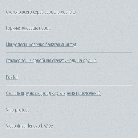
Сколько всего серий сериала хозяйка
Горячая клавиша поиск
Минус песни колечко балаган лимитед
Сталкер тень чернобыля скачать моды на оружие
Postol
Скачать игру на андроид карты время приключений
Vmp protect
Video driver lenovo b570e