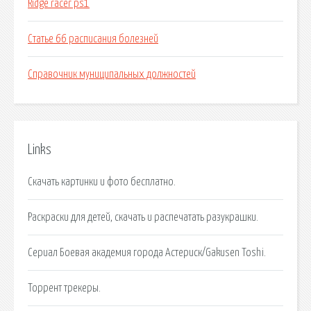
Ridge racer ps1
Статье 66 расписания болезней
Справочник муниципальных должностей
Links
Скачать картинки и фото бесплатно.
Раскраски для детей, скачать и распечатать разукрашки.
Сериал Боевая академия города Астериск/Gakusen Toshi.
Торрент трекеры.