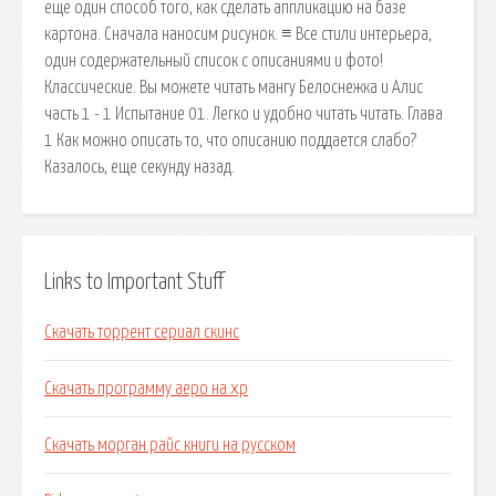
еще один способ того, как сделать аппликацию на базе
картона. Сначала наносим рисунок. ≡ Все стили интерьера,
один содержательный список с описаниями и фото!
Классические. Вы можете читать мангу Белоснежка и Алис
часть 1 - 1 Испытание 01. Легко и удобно читать читать. Глава
1 Как можно описать то, что описанию поддается слабо?
Казалось, еще секунду назад.
Links to Important Stuff
Скачать торрент сериал скинс
Скачать программу аеро на хр
Скачать морган райс книги на русском