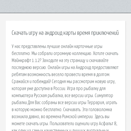
Скачать игру на андроид карты время приключений
У нас представлены лучшие онлайн карточные игры
бесплатно. Мы собрали огромную коллекцию. Хотите скачать
Майнкрафт 1.12? Заходите на эту страницу и скачивайте
последнюю версию. Онлайн игры на Андроид предоставляют
ребятам возможность весело провести время в долгом.
Сражайся и побеждай! Сегодня мы рассмотрим новую игру,
которая уже доступна в России. Игра про рыбалку для
компьютера Русская рыбалка, все версии игры. Симулятор
рыбалки Для Вас собраны все версии игры Террария, играть
в которую можно бесплатно. Скачивать. Эта головоломка
возникла давно, во времена Римской империи. Здесь вы
можете скачать игры. Пользователи оценили игру Асфальт 8,
как одну из самых качественных и лучших виртуальных.