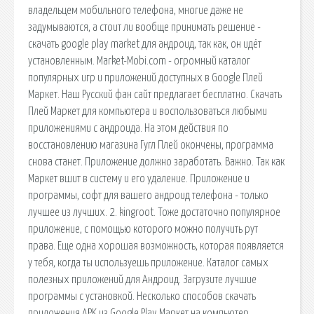
владельцем мобильного телефона, многие даже не
задумываются, а стоит ли вообще принимать решение -
скачать google play market для андроид, так как, он идёт
установленным. Market-Mobi.com - огромный каталог
популярных игр и приложений доступных в Google Плей
Маркет. Наш Русский фан сайт предлагает бесплатно. Скачать
Плей Маркет для компьютера и воспользоваться любыми
приложениями с андроида. На этом действия по
восстановлению магазина Гугл Плей окончены, программа
снова станет. Приложение должно заработать. Важно. Так как
Маркет вшит в систему и его удаление. Приложение и
программы, софт для вашего андроид телефона - только
лучшее из лучших. 2. kingroot. Тоже достаточно популярное
приложение, с помощью которого можно получить рут
права. Еще одна хорошая возможность, которая появляется
у тебя, когда ты используешь приложение. Каталог самых
полезных приложений для Андроид. Загрузите лучшие
программы с установкой. Несколько способов скачать
приложения APK из Google Play Маркет на компьютер,