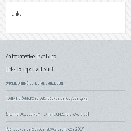
Links
An Informative Text Blurb
Links to Important Stuff
Электронный секретарь андроид
Тольятти балаково расписание автобусов цена
Джанни родари чем пахнут ремесла скачать pdf
Расписание автобусов таруса серпухов 2015