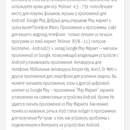
используете кряки для игр. Рейтинг: 4,5 - 791 голосЛучшее
место для покупки фильмов, музыки и приложений для
Android. Google Play Добрый день,открываю Play маркет и
сразу вылет!Телефон Maizu. Приложение и программы, софт
для вашего андроид телефона - только лучшее из лучших
программ из плей маркет. Рейтинг: 85% - 113 голосов -
Бесплатно - Android23 ч. назад Google Play Маркет — магазин
приложений от Google, позволяющий владельцам устройств с
Android устанавливать приложения. Антивирусы для
телефона. Мобильные антивирусы Kaspersky, Avast, Dr Web и
другие приложения для смартфона для усиления защиты. Вы
можете скачивать приложения, игры и другой цифровой
контент из Google Play – приложение "Play Маркет" заранее
установлено на совместимые устройства Android. Кроме Не
удается скачать приложения из Play Маркета. Как можно
понять из названия, речь в этой статье пойдёт о программах
для получения Рут прав. о том, как устранить проблемы с
подключением к Интернету на устройствах Android…