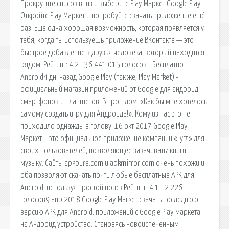
Прокрутите список вниз и выберите Play Маркет Google Play
Откройте Play Маркет и попробуйте скачать приложение ещё
раз. Еще одна хорошая возможность, которая появляется у
тебя, когда ты используешь приложение ВКонтакте — это
быстрое добавление в друзья человека, который находится
рядом. Рейтинг: 4,2 - 36 441 015 голосов - Бесплатно -
Android4 дн. назад Google Play (так же, Play Market) -
официальный магазин приложений от Google для андроид
смартфонов и планшетов. В прошлом. «Как бы мне хотелось
самому создать игру для Андроида!». Кому из нас это не
приходило однажды в голову. 16 окт 2017 Google Play
Маркет – это официальное приложение компании «Гугл» для
своих пользователей, позволяющее закачивать: книги,
музыку. Сайты apkpure.com и apkmirror.com очень похожи и
оба позволяют скачать почти любые бесплатные APK для
Android, используя простой поиск Рейтинг: 4,1 - 2 226
голосов9 апр 2018 Google Play Market скачать последнюю
версию APK для Android. приложений с Google Play маркета
на Андроид устройство. Становясь новоиспеченным