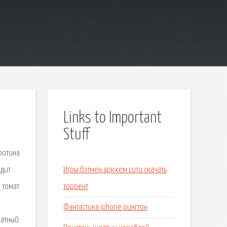
Links to Important
Stuff
ротина
одит
Игры бэтмен аркхем сити скачать
 томат
торрент
Фантастика iphone рингтон
ратный