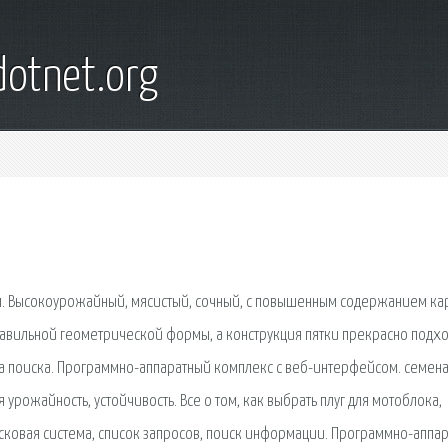
otnet.org
м. Высокоурожайный, мясистый, сочный, с повышенным содержанием ка
правильной геометрической формы, а конструкция пятки прекрасно подх
а поиска. Программно-аппаратный комплекс с веб-интерфейсом. семена
урожайность, устойчивость. Все о том, как выбрать плуг для мотоблока,
исковая сиcтема, список запросов, поиск информации. Программно-аппа