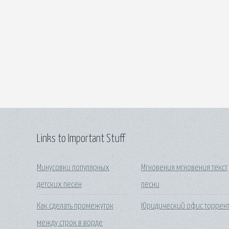
Links to Important Stuff
Минусовки популярных
Мгновения мгновения текст
детских песен
песни
Как сделать промежуток
Юридический офис торрен
между строк в ворде