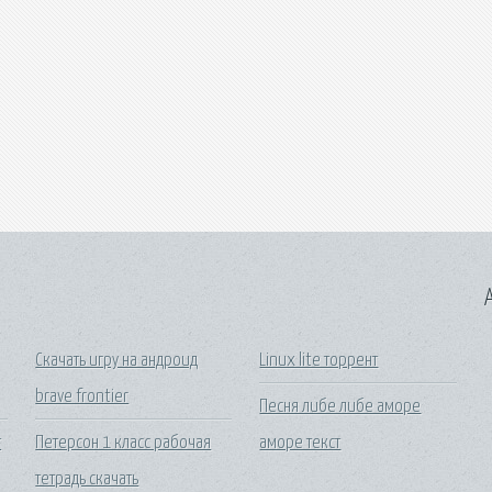
A
Скачать игру на андроид
Linux lite торрент
brave frontier
Песня либе либе аморе
т
Петерсон 1 класс рабочая
аморе текст
тетрадь скачать