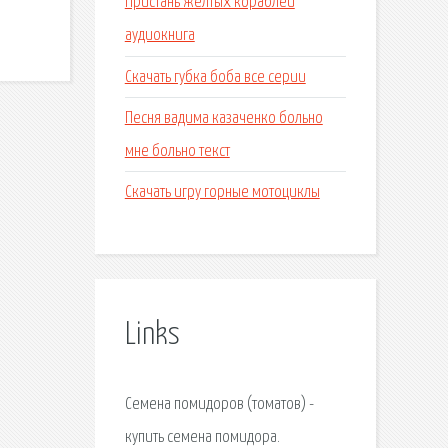
Пристань желтых кораблей
аудиокнига
Скачать губка боба все серии
Песня вадима казаченко больно
мне больно текст
Скачать игру горные мотоциклы
Links
Семена помидоров (томатов) -
купить семена помидора.