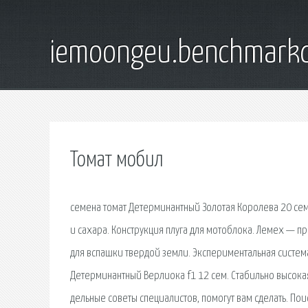
iemoongeu.benchmarkd
Томат мобил
семена томат Детерминантный Золотая Королева 20 се
и сахара. Конструкция плуга для мотоблока. Лемех — 
для вспашки твердой земли. Экспериментальная систем
Детерминантный Верлиока f1 12 сем. Стабильно высокая 
дельные советы специалистов, помогут вам сделать. По