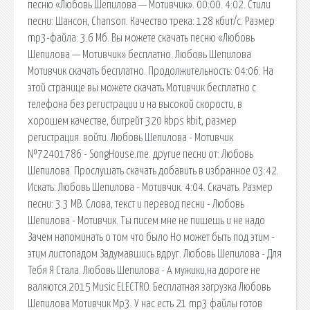
песню «Любовь Шепилова — Мотивчик». 00:00. 4:02. Стили
песни: Шансон, Chanson. Качество трека: 128 кбит/с. Размер
mp3-файла: 3.6 Мб. Вы можете скачать песню «Любовь
Шепилова — Мотивчик» бесплатно. Любовь Шепилова
Мотивчик скачать бесплатно. Продолжительность: 04:06. На
этой странице вы можете скачать Мотивчик бесплатно с
телефона без регистрации и на высокой скорости, в
хорошем качестве, битрейт 320 kbps kbit, размер
регистрация. войти. Любовь Шепилова - Мотивчик
№72401786 - SongHouse.me. другие песни от: Любовь
Шепилова. Прослушать скачать добавить в избранное 03:42.
Искать: Любовь Шепилова - Мотивчик. 4:04. Скачать. Размер
песни: 3.3 MB. Слова, текст и перевод песни - Любовь
Шепилова - Мотивчик. Ты писем мне не пишешь и не надо
Зачем напоминать о том что было Но может быть под этим -
этим листопадом Задумавшись вдруг. Любовь Шепилова - Для
Тебя Я Стала. Любовь Шепилова - А мужики,на дороге не
валяются.2015 Music ELECTRO. Бесплатная загрузка Любовь
Шепилова Мотивчик Mp3. У нас есть 21 mp3 файлы готов