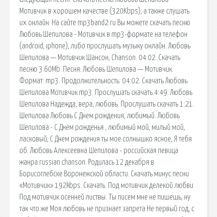
Мотивчик в хорошем качестве (320Kbps), а также слушать
их онлайн. На сайте mp3band2.ru Вы можете скачать песню
Любовь Шепилова - Мотивчик в mp3-формате на телефон
(android, iphone), либо прослушать музыку онлайн. Любовь
Шепилова — Мотивчик Шансон, Chanson. 04:02. Скачать
песню 3.60Mb. Песня: Любовь Шепилова — Мотивчик.
Формат: mp3. Продолжительность: 04:02. Скачать Любовь
Шепилова Мотивчик.mp3. Прослушать скачать 4:49. Любовь
Шепилова Надежда, вера, любовь. Прослушать скачать 1:21.
Шепилова Любовь С Днем рождения, любимый. Любовь
Шепилова - С Днем рожденья , любимый мой, милый мой,
ласковый, С Днем рождения ты мое солнышко ясное, Я тебя
об. Любовь Алексеевна Шепилова - российская певица
жанра russian chanson. Родилась 12 декабря в
Борисоглебске Воронежской области. Скачать минус песни
«Мотивчик» 192kbps. Скачать. Под мотивчик делекой любви
Под мотивчик осенней листвы. Ты писем мне не пишешь, ну
так что же Моя любовь не признает запрета Не первый год, с