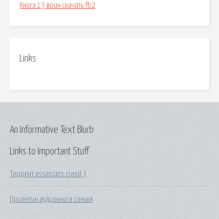
Книга 13 воин скачать fb2
Links
An Informative Text Blurb
Links to Important Stuff
Торрент assassins creed 3
Прилепин аудиокнига санькя