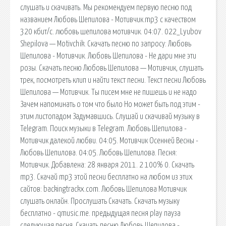
слушать и скачивать. Мы рекомендуем первую песню под
названием Любовь Шепилова - Мотивчик.mp3 с качеством
320 кбит/с. любовь шепилова мотивчик. 04:07. 022_Lyubov
Shepilova — Motivchik. Скачать песню по запросу: Любовь
Шепилова - Мотивчик. Любовь Шепилова - Не дари мне эти
розы. Скачать песню Любовь Шепилова — Мотивчик, слушать
трек, посмотреть клип и найти текст песни. Текст песни Любовь
Шепилова — Мотивчик. Ты писем мне не пишешь и не надо
Зачем напоминать о том что было Но может быть под этим -
этим листопадом Задумавшись. Слушай и скачивай музыку в
Telegram. Поиск музыки в Telegram. Любовь Шепилова -
Мотивчик далекой любви. 04:05. Мотивчик Осенней Весны -
Любовь Шепилова. 04:05. Любовь Шепилова. Песня:
Мотивчик. Добавлена: 28 января 2011. 2 100% 0. Скачать
mp3. Скачай mp3 этой песни бесплатно на любом из этих
сайтов: backingtrackx.com. Любовь Шепилова Мотивчик
слушать онлайн. Прослушать Скачать. Скачать музыку
бесплатно - qmusic.me. предыдущая песня play пауза
следующая песня. Скачать песню Любовь Шепилова -