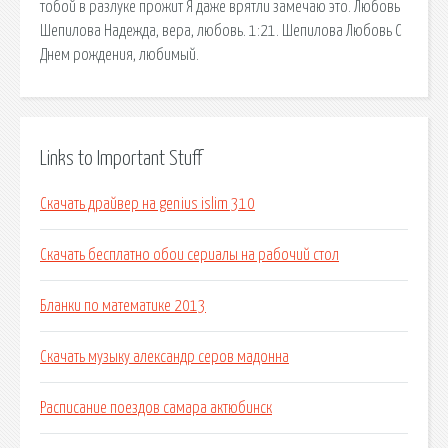
тобой в разлуке прожит Я даже врятли замечаю это. Любовь
Шепилова Надежда, вера, любовь. 1:21. Шепилова Любовь С
Днем рождения, любимый.
Links to Important Stuff
Скачать драйвер на genius islim 310
Скачать бесплатно обои сериалы на рабочий стол
Бланки по математике 2013
Скачать музыку александр серов мадонна
Расписание поездов самара актюбинск