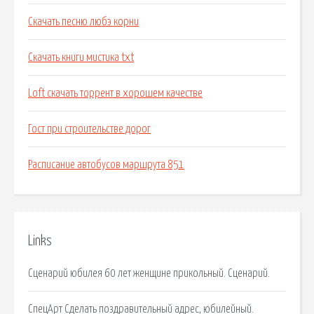
Скачать песню любэ корни
Скачать книги мистика txt
Loft скачать торрент в хорошем качестве
Гост при строительстве дорог
Расписание автобусов маршрута 851
Links
Сценарий юбилея 60 лет женщине прикольный. Сценарий.
СпецАрт Сделать поздравительный адрес, юбилейный.