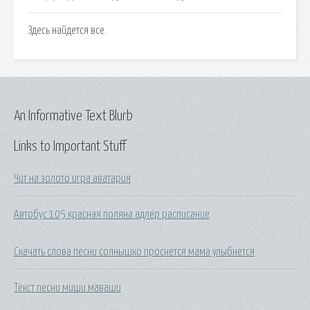
Здесь найдется все.
An Informative Text Blurb
Links to Important Stuff
Чит на золото игра аватария
Автобус 105 красная поляна адлер расписание
Скачать слова песни солнышко проснется мама улыбнется
Текст песни миши маваши