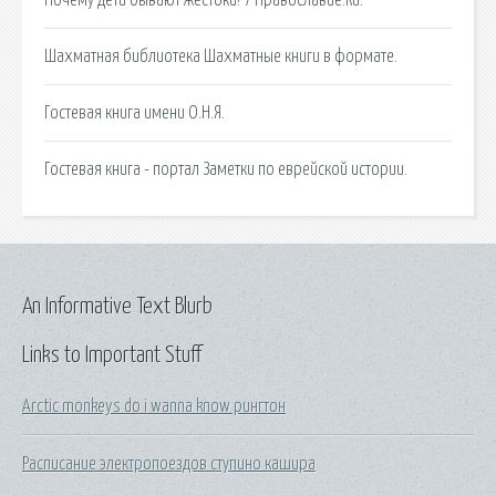
Шахматная библиотека Шахматные книги в формате.
Гостевая книга имени О.Н.Я.
Гостевая книга - портал Заметки по еврейской истории.
An Informative Text Blurb
Links to Important Stuff
Arctic monkeys do i wanna know рингтон
Расписание электропоездов ступино кашира