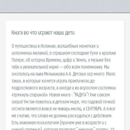
Книга во что играют наши дети
О путешествии в Испанию, волшебных монетках и
исполнении желаний, о страшном господине Уухе и кролике
Питере, об истории Времени, цифр и Земли, о музыке без
тайн и увлекательной науке — обо всём понемножку. Мы
охотились на льва Мельникова А.А. Детских игр много. Мало
таких, в которые хочется играть практически до
подросткового возраста, а иногда и во взрослом состоянии
«тряхнуть стариной». Новая книга - "РАДУГА"! Уже совсем
скоро! Уж так повелось в детском мире, что годовой точкой
отсчета является вовсе не январь месяц, а СЕНТЯБРЬ. А я все
же считаю, что слова не должны расходиться с действием.
Есть знакомая психологиня (причем уже в возрасте и с
ученой степенью), которая проводит " женские " группы. 23