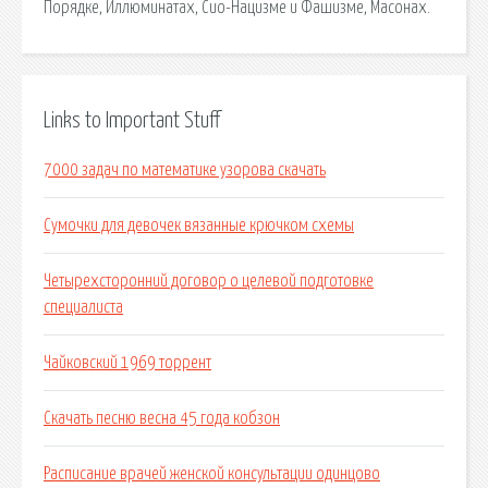
Порядке, Иллюминатах, Сио-Нацизме и Фашизме, Масонах.
Links to Important Stuff
7000 задач по математике узорова скачать
Сумочки для девочек вязанные крючком схемы
Четырехсторонний договор о целевой подготовке
специалиста
Чайковский 1969 торрент
Скачать песню весна 45 года кобзон
Расписание врачей женской консультации одинцово