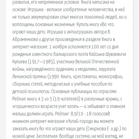
развития, его непременное условие. Книга написана на
основе. Игрушка - великое изобретение человечества, в ней
не только аккумулирован опыт многих поколений людей, но и
воплощены основные жизненные. Купить книгу «Во что
играют наши дети. Игрушка и антиигрушка» автора В.
Абраменкова и другие произведения в разделе Книги в
интернет-магазине. 1 ноября исполняется 100 лет со дня
рождения известного балкарского поэта Кайсына Шуваевича
Кулиева (1917—1985), участника Великой Отечественной
войны, награждённого орденами и медалями, лауреата
Ленинской премии (1990. Книги, хрестоматии, монографии,
сборники статей, методические и учебные пособия по
детской психологии. Основные публикации по отраслям.
Рейтинг книги 4.3 из 5 (19 читателей) в различные кружки, с
«горшечного» возраста учат читать — и забывают о главном:
малыш должен играть. Рейтинг: 8,9/10 - 18 голосовВ
книжном интернет-магазине «Читай-город» вы можете
заказать книгу Во что играют наши дети (Смирнова Е. и др.) по
низкой цене. Бесплатная. Вообще система, на мой взгляд, не