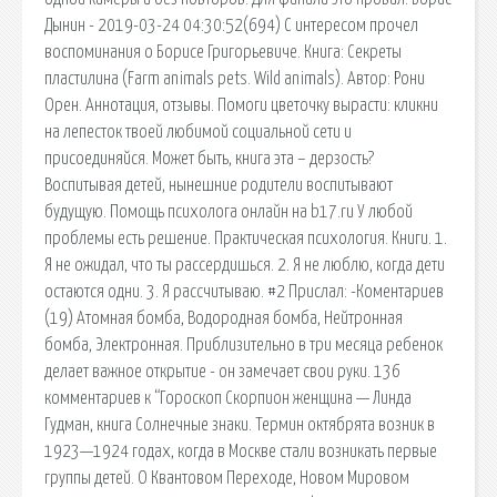
Дынин - 2019-03-24 04:30:52(694) С интересом прочел
воспоминания о Борисе Григорьевиче. Книга: Секреты
пластилина (Farm animals pets. Wild animals). Автор: Рони
Орен. Аннотация, отзывы. Помоги цветочку вырасти: кликни
на лепесток твоей любимой социальной сети и
присоединяйся. Может быть, книга эта – дерзость?
Воспитывая детей, нынешние родители воспитывают
будущую. Помощь психолога онлайн на b17.ru У любой
проблемы есть решение. Практическая психология. Книги. 1.
Я не ожидал, что ты рассердишься. 2. Я не люблю, когда дети
остаются одни. 3. Я рассчитываю. #2 Прислал: -Коментариев
(19) Атомная бомба, Водородная бомба, Нейтронная
бомба, Электронная. Приблизительно в три месяца ребенок
делает важное открытие - он замечает свои руки. 136
комментариев к “Гороскоп Скорпион женщина — Линда
Гудман, книга Солнечные знаки. Термин октябрята возник в
1923—1924 годах, когда в Москве стали возникать первые
группы детей. О Квантовом Переходе, Новом Мировом