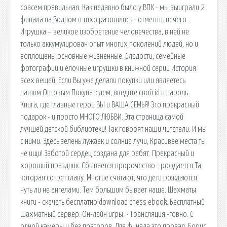
совсем правильная. Как недавно было у ВПК - мы выиграли 2
финала на Водном и тихо разошлись - отметить нечего.
Игрушка – великое изобретение человечества, в ней не
только аккумулирован опыт многих поколений людей, но и
воплощены основные жизненные. Сладости, семейные
фотографии и ёлочные игрушки в книжной серии История
всех вещей. Если Вы уже делали покупки или являетесь
нашим Оптовым Покупателем, введите свой id и пароль.
Книга, где главные герои ВЫ и ВАША СЕМЬЯ! Это прекрасный
подарок - и просто МНОГО ЛЮБВИ. Эта страница самой
лучшей детской библиотеки! Так говорят наши читатели. И мы
с ними. Здесь зелень лужаек и солнца лучи, Красивее места ты
не ищи! Заботой сердец создана для ребят. Прекрасный и
хороший праздник. Сбывается пророчество - рождается Та,
которая сотрет главу. Многие считают, что дети рождаются
чуть ли не ангелами. Тем большим бывает наше. Шахматы
книги - скачать бесплатно download chess ebook. Бесплатный
шахматный сервер. Он-лайн игры. • Трансляция -говно. С
одной камеры и без повторов. Для финала это провал. Борис