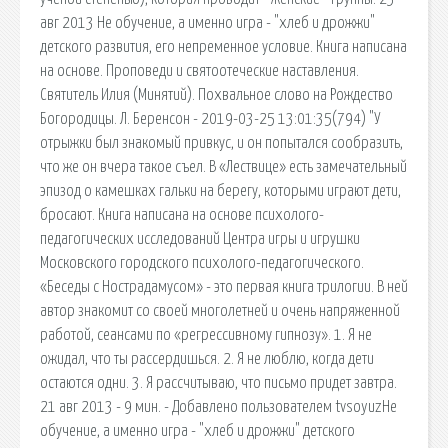
авг 2013 Не обучение, а именно игра - "хлеб и дрожжи"
детского развития, его непременное условие. Книга написана
на основе. Проповеди и святоотеческие наставления.
Святитель Илия (Минятий). Похвальное слово на Рождество
Богородицы. Л. Беренсон - 2019-03-25 13:01:35(794) "У
отрыжки был знакомый привкус, и он попытался сообразить,
что же он вчера такое съел. В «Лествице» есть замечательный
эпизод о камешках гальки на берегу, которыми играют дети,
бросают. Книга написана на основе психолого-
педагогических исследований Центра игры и игрушки
Московского городского психолого-педагогического.
«Беседы с Нострадамусом» - это первая книга трилогии. В ней
автор знакомит со своей многолетней и очень напряженной
работой, сеансами по «регрессивному гипнозу». 1. Я не
ожидал, что ты рассердишься. 2. Я не люблю, когда дети
остаются одни. 3. Я рассчитываю, что письмо придет завтра.
21 авг 2013 - 9 мин. - Добавлено пользователем tvsoyuzНе
обучение, а именно игра - "хлеб и дрожжи" детского