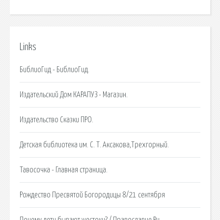
Links
БиблиоГид - БиблиоГид.
Издательский Дом КАРАПУЗ - Магазин.
Издательство Сказки ПРО.
Детская библиотека им. С. Т. Аксакова,Трехгорный.
Тавосочка - Главная страница.
Рождество Пресвятой Богородицы 8/21 сентября
Почему дети бывают жестоки? / Православие.Ru.