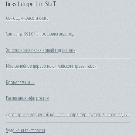
Links to Important Stuff
Сияющая красота книга
Samsung i8910 hd прошивка андроид
Христианская песня новый год скачать
Мое семейное дерево на английском презентация
Бронелетчики 2
Расписание мфц ростов
Договор коммерческой концессии характеризуется как возмездный
Чудо кони текст песни