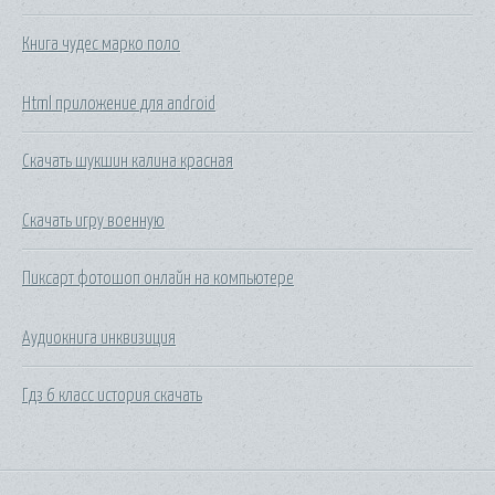
Книга чудес марко поло
Html приложение для android
Скачать шукшин калина красная
Скачать игру военную
Пиксарт фотошоп онлайн на компьютере
Аудиокнига инквизиция
Гдз 6 класс история скачать