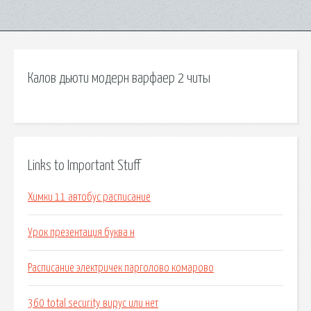
Калов дьюти модерн варфаер 2 читы
Links to Important Stuff
Химки 11 автобус расписание
Урок презентация буква н
Расписание электричек парголово комарово
360 total security вирус или нет