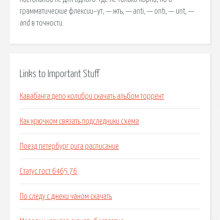
грамматические флексии–ут, — жть, — anti, — onti, — unt, —
and в точности.
Links to Important Stuff
Кавабанга депо колибри скачать альбом торрент
Как крючком связать подследники схема
Поезд петербург рига расписание
Статус гост 6465 76
По следу с джеки чаном скачать