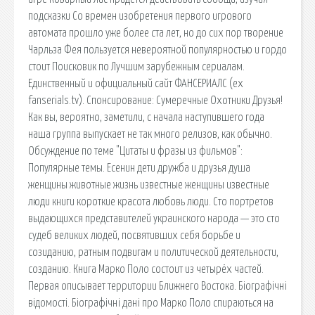
подсказки Со времен изобретения первого игрового
автомата прошло уже более ста лет, но до сих пор творение
Чарльза Фея пользуется невероятной популярностью и гордо
стоит Поисковик по Лучшим зарубежным сериалам.
Единственный и официальный сайт ФАНСЕРИАЛС (ex
fanserials.tv). Спонсирование: Сумеречные Охотники Друзья!
Как вы, вероятно, заметили, с начала наступившего года
наша группа выпускает не так много релизов, как обычно.
Обсуждение по теме "Цитаты и фразы из фильмов":
Популярные темы. Есенин дети дружба и друзья душа
женщины животные жизнь известные женщины известные
люди книги короткие красота любовь люди. Сто портретов
выдающихся представителей украинского народа — это сто
судеб великих людей, посвятивших себя борьбе и
созиданию, ратным подвигам и политической деятельности,
созданию. Книга Марко Поло состоит из четырёх частей.
Первая описывает территории Ближнего Востока. Біографічні
відомості. Біографічні дані про Марко Поло спираються на