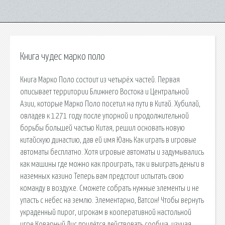
Книга чудес марко поло
Книга Марко Поло состоит из четырёх частей. Первая
описывает территории Ближнего Востока и Центральной
Азии, которые Марко Поло посетил на пути в Китай. Хубилай,
овладев к 1271 году после упорной и продолжительной
борьбы большей частью Китая, решил основать новую
китайскую династию, дав ей имя Юань Как играть в игровые
автоматы бесплатно. Хотя игровые автоматы и задумывались
как машины где можно как проиграть, так и выиграть деньги в
наземных казино Теперь вам предстоит испытать свою
команду в воздухе. Сможете собрать нужные элементы и не
упасть с небес на землю. Элементарно, Ватсон! Чтобы вернуть
украденный пирог, игрокам в кооперативной настольной
игре Коварный Лис придётся действовать сообща, изучая