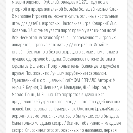
мізерні відомості. Хубилай, овладев к 1271 году после
упорной и продолжительной борьбы большей частью Китая.
В магазине Игровед вы можете купить отличные настольные
игры для детей и взрослых. Настольная игра Коварный Лис.
Коварный Лис сумел увести пирог прямо у вас из-под носа!
Все. Несмотря на разнообразие и современность игровых
аппаратов, игровые автоматы 777 все равно. Играйте
онлайн, бесплатно и без регистрации в самые знаменитые и
лучшие однорукие бандиты. Обсуждение по теме Цитаты и
фразы из фильмов : Популярные темы. Есенин дети дружба и
друзья. Поисковик по Лучшим зарубежным сериалам.
Единственный и официальный сайт ФАНСЕРИАЛС. Авторы: М.
Анри, Р. Бернет, Э. Левинас, А. Мальдине, Ж.-Л. Марион, М.
Мерло-Понти, М. Ришир. Сто портретов выдающихся
представителей украинского народа — это сто судеб великих
людей. Спонсирование: Сумеречные Охотники Друзья!Как вы,
вероятно, заметили, с начала. Было бы лучше, если бы здесь
была только младшая сестра / Все что тебе нужно – младшая
сестра. Список книг отсортированных по названию, первая