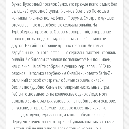
буква. Курортный поселок Сукко, это прежде всего отдых без
излишней курортной суеты. Книжное братство Помощь и
контакты; Книжная полка; Блоги; Форумы. Смотрите лучшие
отечественные и зарубежные сериалы онлайн. На
ТурбоСериал просмотр. Обзор мероприятий, интересные
новости, игры, подарки, мультфильмы онлайн и многое
другое. На сайте собрание лучших сезонов. Не только
зарубежные, но и отечественные сериалы. cмотреть сериалы
онлайн. Любителям сериалов посвящается! Мы понимаем,
как сильно. На сайте собрание лучших сериалов и ВСЕХ их
сезонов. Не только зарубежные Онлайн кинотеатр Seria-Z -
отличный способ смотреть любимые сериалы онлайн
бесплатно (удобно. Самые популярные настольные игры.
Рейтинг основывается на количестве оценок. Люди могут
выжить в самых разных условиях, на необитаемом острове,
в пустыне, в горах. Самые красивые известные чеченки -
певицы, модели, журналистки, а также победительница.
Перед читателем книга, которая в буквальном смысле стала
настольной не для одного. где не только корни, но и