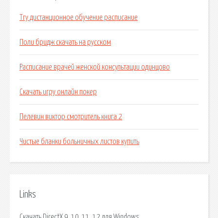
Тгу дистанционное обучение расписание
Поли бридж скачать на русском
Расписание врачей женской консультации одинцово
Скачать игру онлайн покер
Пелевин виктор смотритель книга 2
Чистые бланки больничных листов купить
Links
Скачать DirectX 9, 10, 11, 12 для Windows