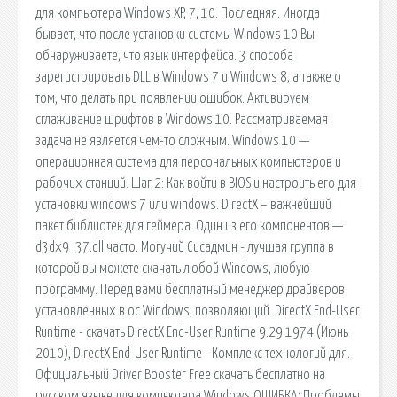
для компьютера Windows XP, 7, 10. Последняя. Иногда
бывает, что после установки системы Windows 10 Вы
обнаруживаете, что язык интерфейса. 3 способа
зарегистрировать DLL в Windows 7 и Windows 8, а также о
том, что делать при появлении ошибок. Активируем
сглаживание шрифтов в Windows 10. Рассматриваемая
задача не является чем-то сложным. Windows 10 —
операционная система для персональных компьютеров и
рабочих станций. Шаг 2: Как войти в BIOS и настроить его для
установки windows 7 или windows. DirectX – важнейший
пакет библиотек для геймера. Один из его компонентов —
d3dx9_37.dll часто. Могучий Сисадмин - лучшая группа в
которой вы можете скачать любой Windows, любую
программу. Перед вами бесплатный менеджер драйверов
установленных в ос Windows, позволяющий. DirectX End-User
Runtime - скачать DirectX End-User Runtime 9.29.1974 (Июнь
2010), DirectX End-User Runtime - Комплекс технологий для.
Официальный Driver Booster Free скачать бесплатно на
русском языке для компьютера Windows ОШИБКА: Проблемы