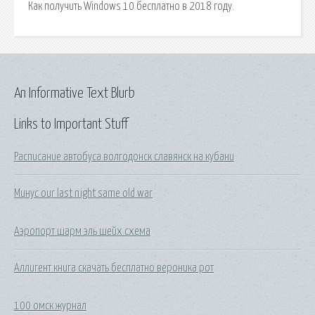
Как получить Windows 10 бесплатно в 2018 году.
An Informative Text Blurb
Links to Important Stuff
Расписание автобуса волгодонск славянск на кубани
Минус our last night same old war
Аэропорт шарм эль шейх схема
Аллигент книга скачать бесплатно вероника рот
100 омск журнал