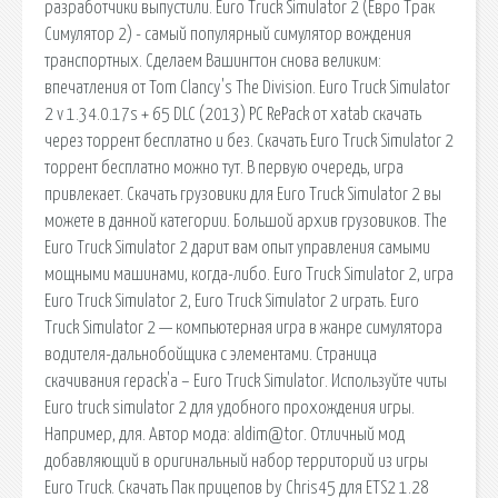
разработчики выпустили. Euro Truck Simulator 2 (Евро Трак
Симулятор 2) - самый популярный симулятор вождения
транспортных. Сделаем Вашингтон снова великим:
впечатления от Tom Clancy's The Division. Euro Truck Simulator
2 v 1.34.0.17s + 65 DLC (2013) PC RePack от xatab скачать
через торрент бесплатно и без. Скачать Euro Truck Simulator 2
торрент бесплатно можно тут. В первую очередь, игра
привлекает. Скачать грузовики для Euro Truck Simulator 2 вы
можете в данной категории. Большой архив грузовиков. The
Euro Truck Simulator 2 дарит вам опыт управления самыми
мощными машинами, когда-либо. Euro Truck Simulator 2, игра
Euro Truck Simulator 2, Euro Truck Simulator 2 играть. Euro
Truck Simulator 2 — компьютерная игра в жанре симулятора
водителя-дальнобойщика с элементами. Страница
скачивания repack'а – Euro Truck Simulator. Используйте читы
Euro truck simulator 2 для удобного прохождения игры.
Например, для. Автор мода: aldim@tor. Отличный мод
добавляющий в оригинальный набор территорий из игры
Euro Truck. Скачать Пак прицепов by Chris45 для ETS2 1.28