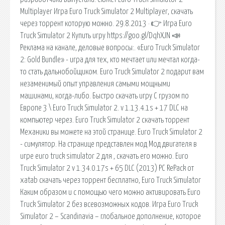
Multiplayer Игра Euro Truck Simulator 2 Multiplayer, скачать
через торрент которую можно. 29.8.2013 · 👉 Игра Euro
Truck Simulator 2 Купить игру https://goo.gl/DqhXJN 📣
Реклама на канале, деловые вопросы:. «Euro Truck Simulator
2: Gold Bundle» - игра для тех, кто мечтает или мечтал когда-
то стать дальнобойщиком. Euro Truck Simulator 2 подарит вам
незаменимый опыт управления самыми мощными
машинами, когда-либо. Быстро скачать игру С грузом по
Европе 3 \ Euro Truck Simulator 2. v 1.13.4.1s + 17 DLC на
компьютер через. Euro Truck Simulator 2 скачать торрент
Механики вы можете на этой странице. Euro Truck Simulator 2
- симулятор. На странице представлен мод Мод двигателя в
игре euro truck simulator 2 для , скачать его можно. Euro
Truck Simulator 2 v 1.34.0.17s + 65 DLC (2013) PC RePack от
xatab скачать через торрент бесплатно, Euro Truck Simulator
Каким образом и с помощью чего можно активировать Euro
Truck Simulator 2 без всевозможных кодов. Игра Euro Truck
Simulator 2 – Scandinavia – глобальное дополнение, которое