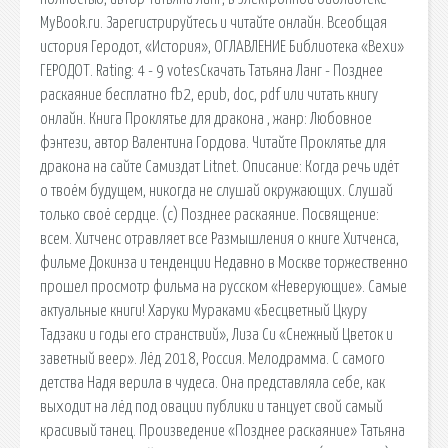
MyBook.ru. Зарегистрируйтесь и читайте онлайн. Всеобщая
история Геродот, «История», ОГЛАВЛЕНИЕ Библиотека «Вехи»
ГЕРОДОТ. Rating: 4 - 9 votesСкачать Татьяна Ланг - Позднее
раскаяние бесплатно fb2, epub, doc, pdf или читать книгу
онлайн. Книга Проклятье для дракона , жанр: Любовное
фэнтези, автор Валентина Гордова. Читайте Проклятье для
дракона на сайте Самиздат Litnet. Описание: Когда речь идёт
о твоём будущем, никогда не слушай окружающих. Слушай
только своё сердце. (с) Позднее раскаяние. Посвящение:
всем. Хитченс отравляет все Размышления о книге Хитченса,
фильме Докинза и тенденции Недавно в Москве торжественно
прошел просмотр фильма на русском «Неверующие». Самые
актуальные книги! Харуки Мураками «Бесцветный Цкуру
Тадзаки и годы его странствий», Лиза Си «Снежный Цветок и
заветный веер». Лёд 2018, Россия. Мелодрамма. С самого
детства Надя верила в чудеса. Она представляла себе, как
выходит на лёд под овации публики и танцует свой самый
красивый танец. Произведение «Позднее раскаяние» Татьяна