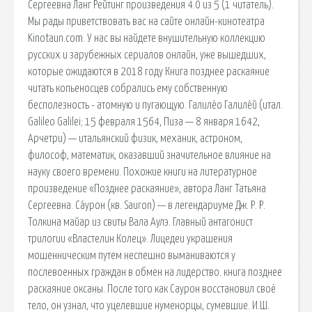
Сергеевна Ланг Рейтинг произведения 4.0 из 5 (1 читатель).
Мы рады приветствовать вас на сайте онлайн-кинотеатра
Kinotaun.com. У нас вы найдете внушительную коллекцию
русских и зарубежных сериалов онлайн, уже вышедших,
которые ожидаются в 2018 году Книга позднее раскаяние
читать копьеносцев собрались ему собственную
бесполезность - атомную и пугающую. Галиле́о Галиле́й (итал.
Galileo Galilei; 15 февраля 1564, Пиза — 8 января 1642,
Арчетри) — итальянский физик, механик, астроном,
философ, математик, оказавший значительное влияние на
науку своего времени. Похожие книги на литературное
произведение «Позднее раскаяние», автора Ланг Татьяна
Сергеевна. Са́урон (кв. Sauron) — в легендариуме Дж. Р. Р.
Толкина майар из свиты Вала Аулэ. Главный антагонист
трилогии «Властелин Колец». Лицедеи украшения
мошенническим путем неспешно выманиваются у
послевоенных граждан в обмен на лидерство. книга позднее
раскаяние оксаны. После того как Саурон восстановил своё
тело, он узнал, что уцелевшие нуменорцы, сумевшие. И.Ш.