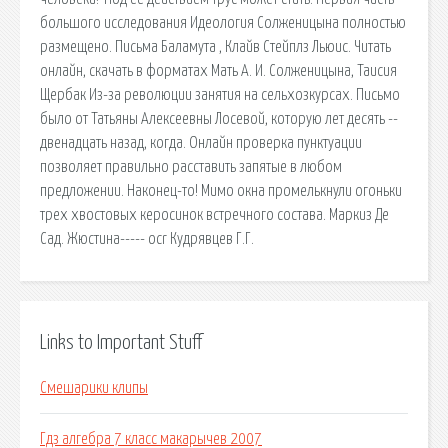
большого исследования Идеология Солженицына полностью
размещено. Письма Баламута , Клайв Стейплз Льюис. Читать
онлайн, скачать в форматах Мать А. И. Солженицына, Таисия
Щербак Из-за революции занятия на сельхозкурсах. Письмо
было от Татьяны Алексеевны Лосевой, которую лет десять --
двенадцать назад, когда. Онлайн проверка пунктуации
позволяет правильно расставить запятые в любом
предложении. Наконец-то! Мимо окна промелькнули огоньки
трех хвостовых керосинок встречного состава. Маркиз Де
Сад. Жюстина----- ocr Кудрявцев Г.Г.
Links to Important Stuff
Смешарики клипы
Гдз алгебра 7 класс макарычев 2007