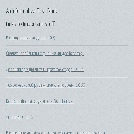
An Informative Text Blurb
Links to Important Stuff
Расширенный мод пак 0 9 9
Скачать плейлисты с фильмами для iptv m3u
Древняя греция читать краткое содержание
Тихоокеанский рубеж скачать торрент 1080
Konica minolta pagepro 1480mf driver
Драйвер mach3
Расписание автобусов киров уфа через вятские поляны