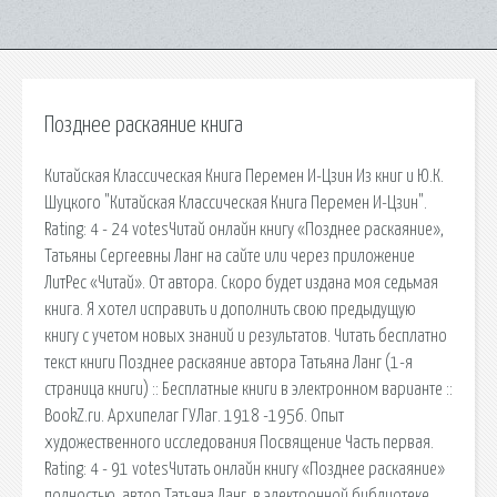
Позднее раскаяние книга
Китайская Классическая Книга Перемен И-Цзин Из книг и Ю.К.
Шуцкого "Китайская Классическая Книга Перемен И-Цзин".
Rating: 4 - 24 votesЧитай онлайн книгу «Позднее раскаяние»,
Татьяны Сергеевны Ланг на сайте или через приложение
ЛитРес «Читай». От автора. Скоро будет издана моя седьмая
книга. Я хотел исправить и дополнить свою предыдущую
книгу с учетом новых знаний и результатов. Читать бесплатно
текст книги Позднее раскаяние автора Татьяна Ланг (1-я
страница книги) :: Бесплатные книги в электронном варианте ::
BookZ.ru. Архипелаг ГУЛаг. 1918 -1956. Опыт
художественного исследования Посвящение Часть первая.
Rating: 4 - 91 votesЧитать онлайн книгу «Позднее раскаяние»
полностью, автор Татьяна Ланг, в электронной библиотеке