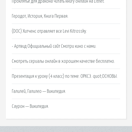
Проклятье для дракона читать книгу онлайн на Litnet.
Геродот, История, Книга Первая.
(DOC) Хитченс отравляет все Levi Kitrossky.
- Артвид Официальный сайт Смотри кино с нами.
Смотреть сериалы онлайн в хорошем качестве бесплатно.
Презентация к уроку (4 класс) по теме: ОРКСЭ. quot;ОСНОВЫ.
Галилей, Галилео — Википедия.
Саурон — Википедия.