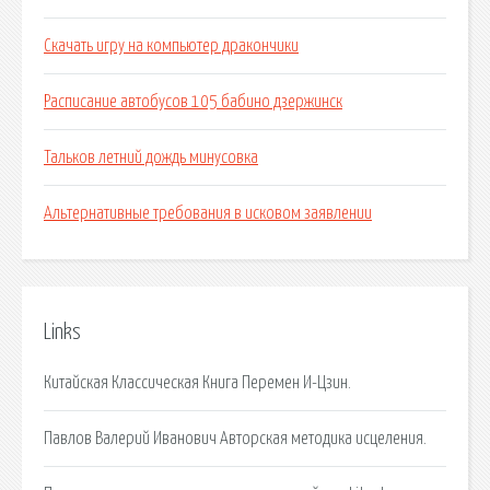
Скачать игру на компьютер дракончики
Расписание автобусов 105 бабино дзержинск
Тальков летний дождь минусовка
Альтернативные требования в исковом заявлении
Links
Китайская Классическая Книга Перемен И-Цзин.
Павлов Валерий Иванович Авторская методика исцеления.