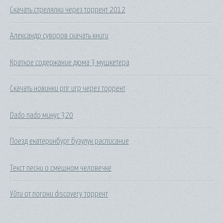
Скачать стрелялки через торрент 2012
Александр суворов скачать книги
Краткое содержание дюма 3 мушкетера
Скачать новинки рпг игр через торрент
Dado nado минус 320
Поезд екатеринбург бузулук расписание
Текст песни о смешном человечке
Уйти от погони discovery торрент