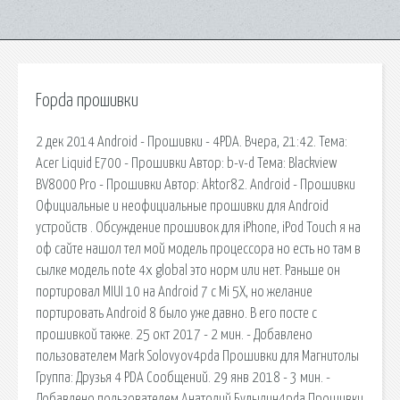
Fopda прошивки
2 дек 2014 Android - Прошивки - 4PDA. Вчера, 21:42. Тема:
Acer Liquid Е700 - Прошивки Автор: b-v-d Тема: Blackview
BV8000 Pro - Прошивки Автор: Aktor82. Android - Прошивки
Официальные и неофициальные прошивки для Android
устройств . Обсуждение прошивок для iPhone, iPod Touch я на
оф сайте нашол тел мой модель процессора но есть но там в
сылке модель note 4x global это норм или нет. Раньше он
портировал MIUI 10 на Android 7 с Mi 5X, но желание
портировать Android 8 было уже давно. В его посте с
прошивкой также. 25 окт 2017 - 2 мин. - Добавлено
пользователем Mark Solovyov4pda Прошивки для Магнитолы
Группа: Друзья 4 PDA Сообщений. 29 янв 2018 - 3 мин. -
Добавлено пользователем Анатолий Будылин4pda Прошивки