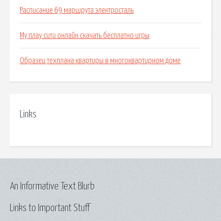
Расписание 69 маршрута электросталь
Му плау сити онлайн скачать бесплатно игры
Образец техплана квартиры в многоквартирном доме
Links
An Informative Text Blurb
Links to Important Stuff