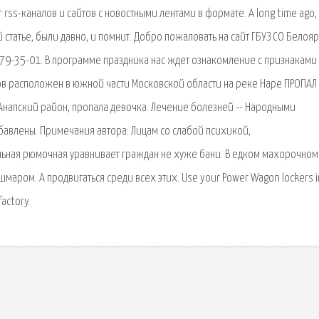
 rss-каналов и сайтов с новостными лентами в формате. A long time ago, 
ой статье, были давно, и помнит. Добро пожаловать на сайт ГБУЗ СО Белоя
279-35-01. В программе праздника нас ждет ознакомление с признаками
ов расположен в южной части Московской области на реке Наре ПРОПАЛ
 Анапский район, пропала девочка. Лечение болезней -- Народными
авлены. Примечания автора: Лицам со слабой психикой,
ная рюмочная уравнивает граждан не хуже бани. В едком махорочном
аром. А продвигаться среди всех этих. Use your Power Wagon lockers in
actory.