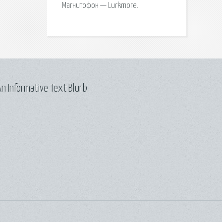
Магнитофон — Lurkmore.
n Informative Text Blurb