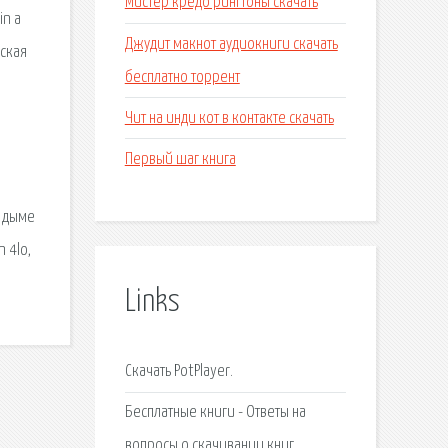
Мистер кредо рингтоны скачать
in a
Джудит макнот аудиокниги скачать
рская
бесплатно торрент
Чит на инди кот в контакте скачать
Первый шаг книга
 дыме
 4lo,
Links
Скачать PotPlayer.
Бесплатные книги - Ответы на
вопросы о скачивании книг