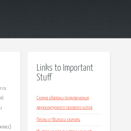
Links to Important
Stuff
e.ru
ой
Схема обвязки подключения
и
двухконтурного газового котла
Песни о тбилиси скачать
класс)