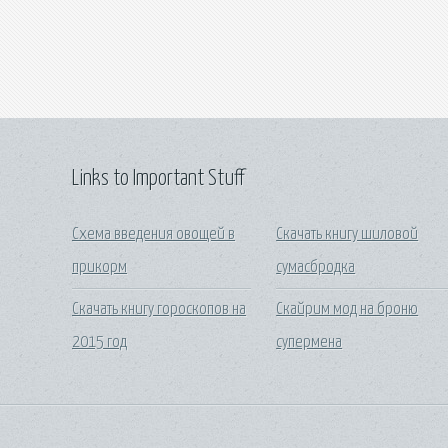
Links to Important Stuff
Схема введения овощей в
Скачать книгу шиловой
прикорм
сумасбродка
Скачать книгу гороскопов на
Скайрим мод на броню
2015 год
супермена