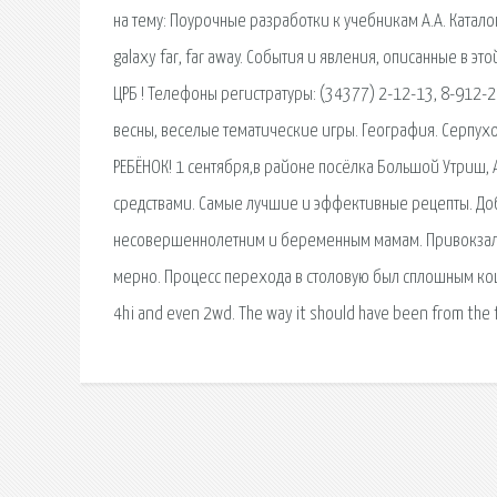
на тему: Поурочные разработки к учебникам А.А. Каталог
galaxy far, far away. События и явления, описанные в эт
ЦРБ ! Телефоны регистратуры: (34377) 2-12-13, 8-912-
весны, веселые тематические игры. География. Серпух
РЕБЁНОК! 1 сентября,в районе посёлка Большой Утриш,
средствами. Самые лучшие и эффективные рецепты. Доб
несовершеннолетним и беременным мамам. Привокзаль
мерно. Процесс перехода в столовую был сплошным кошм
4hi and even 2wd. The way it should have been from the f