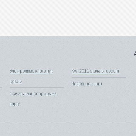
A
Электронные книги нук
Кхл 2011 скачать торрент
купить
Нефтяные книги
Скачать навигатор крыма
карту