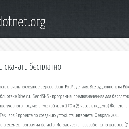
otnet.org
и скачать бесплатно
сть скачать последние версии Daum PotPlayer для. Все аудиокниги на Bib
блиотеке Bibe.ru. iSendSMS - программа, предназначенная для бесплатн
е учебного предмета Русский язык 170 ч (5 часов в неделю) Фонетика 
Tek Labs ? проекте по созданию устройств интернета. Февраль 2011
и и есемес программа defacto. Методическая разработка по истории (7 