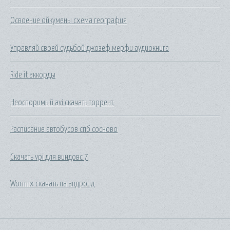
Освоение ойкумены схема география
Управляй своей судьбой джозеф мерфи аудиокнига
Ride it аккорды
Неоспоримый avi скачать торрент
Расписание автобусов спб сосново
Скачать vpi для виндовс 7
Wormix скачать на андроид