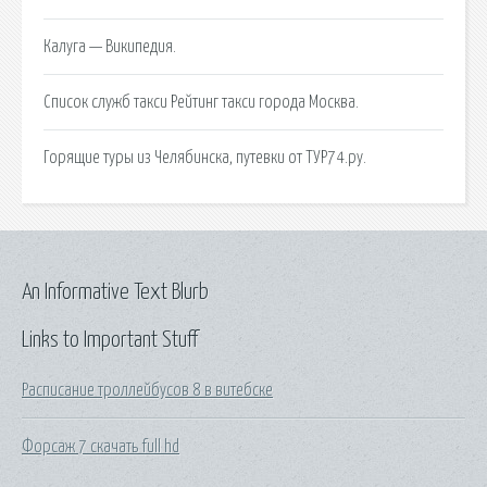
Калуга — Википедия.
Список служб такси Рейтинг такси города Москва.
Горящие туры из Челябинска, путевки от ТУР74.ру.
An Informative Text Blurb
Links to Important Stuff
Расписание троллейбусов 8 в витебске
Форсаж 7 скачать full hd