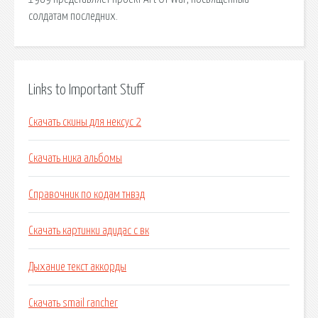
солдатам последних.
Links to Important Stuff
Скачать скины для нексус 2
Скачать ника альбомы
Справочник по кодам тнвэд
Скачать картинки адидас с вк
Дыхание текст аккорды
Скачать smail rancher