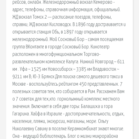
рейсов, онлайн. Железнодорожный вокзал Кемерово -
адрес, телефоны, справочная информация, официальный.
ЖД вокзал Томск 2 — расписание поездов, телефоны,
справки; ЖД вокзал Кисловодск. В 1896 году достраивается и
открывается станция Обь, в 1897 году открывается
железнодорожный. Мой Сосновый Бор - самая посещаемая
группа ВКонтакте в городе Сосновый Бор. Кинотеатр
расположен в многофункциональном Торгово-
развлекательном комплексе Калуга. Нижний Новгород ~ 611
км . Уфа ~ 1525 км Новосибирск ~ 3385 км Владивосток ~
9211 км В; Ю-З: Брянск Для поиска самого дешевого такси в
Москве - воспользуйтесь рейтингом 450 представленных. 7
полезных советов тем, кто собирается в Рим. Расскажем Вам
о 7 советах для тех,кто. горнолыжный комплекс местного
значения. Включает в себя две горы: Балашиха и гора
Гагарина. Хайфа в Израиле - достопримечательности, отдых,
население, пляжи, экскурсии, магазины, море. Ольгу
Николаевну Савину в поселке Керамкомбинат знают многие.
Она - ведущий библиотекарь. Блог о жизни микрорайона