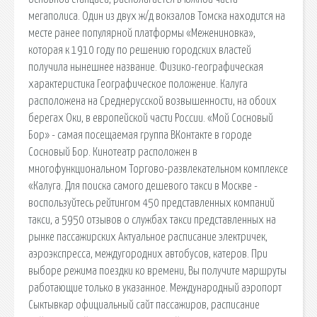
мегаполиса. Один из двух ж/д вокзалов Томска находится на
месте ранее популярной платформы «Межениновка»,
которая к 1910 году по решению городских властей
получила нынешнее название. Физико-географическая
характеристика Географическое положение. Калуга
расположена на Среднерусской возвышенности, на обоих
берегах Оки, в европейской части России. «Мой Сосновый
Бор» - самая посещаемая группа ВКонтакте в городе
Сосновый Бор. Кинотеатр расположен в
многофункциональном Торгово-развлекательном комплексе
«Калуга. Для поиска самого дешевого такси в Москве -
воспользуйтесь рейтингом 450 представленных компаний
такси, а 5950 отзывов о службах такси представленных на
рынке пассажирских Актуальное расписание электричек,
аэроэкспресса, междугородних автобусов, катеров. При
выборе режима поездки ко времени, Вы получите маршруты
работающие только в указанное. Международный аэропорт
Сыктывкар официальный сайт пассажиров, расписание