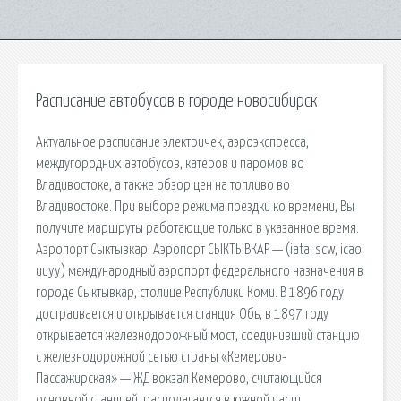
Расписание автобусов в городе новосибирск
Актуальное расписание электричек, аэроэкспресса,
междугородних автобусов, катеров и паромов во
Владивостоке, а также обзор цен на топливо во
Владивостоке. При выборе режима поездки ко времени, Вы
получите маршруты работающие только в указанное время.
Аэропорт Сыктывкар. Аэропорт СЫКТЫВКАР — (iata: scw, icao:
uuyy) международный аэропорт федерального назначения в
городе Сыктывкар, столице Республики Коми. В 1896 году
достраивается и открывается станция Обь, в 1897 году
открывается железнодорожный мост, соединивший станцию
с железнодорожной сетью страны «Кемерово-
Пассажирская» — ЖД вокзал Кемерово, считающийся
основной станцией, располагается в южной части