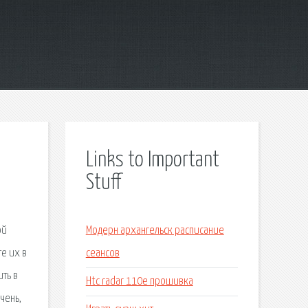
Links to Important
Stuff
ой
Модерн архангельск расписание
те их в
сеансов
ть в
Htc radar 110e прошивка
чень,