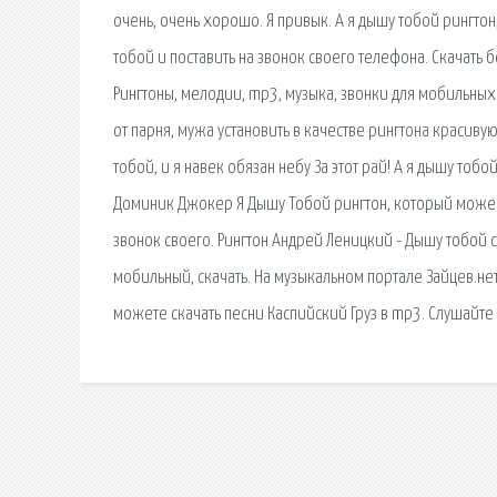
очень, очень хорошо. Я привык. А я дышу тобой рингто
тобой и поставить на звонок своего телефона. Скачать
Рингтоны, мелодии, mp3, музыка, звонки для мобильных
от парня, мужа установить в качестве рингтона красиву
тобой, и я навек обязан небу За этот рай! А я дышу тобой
Доминик Джокер Я Дышу Тобой рингтон, который можеш
звонок своего. Рингтон Андрей Леницкий - Дышу тобой с
мобильный, скачать. На музыкальном портале Зайцев.не
можете скачать песни Каспийский Груз в mp3. Слушайте 