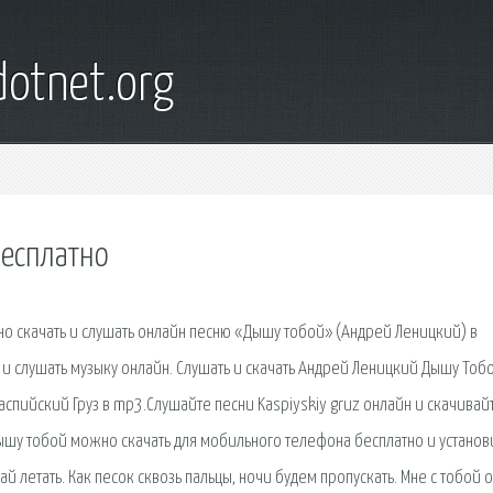
otnet.org
бесплатно
но скачать и слушать онлайн песню «Дышу тобой» (Андрей Леницкий) в
и слушать музыку онлайн. Cлушать и скачать Андрей Леницкий Дышу Тоб
Каспийский Груз в mp3.Слушайте песни Kaspiyskiy gruz онлайн и скачивай
ышу тобой можно скачать для мобильного телефона бесплатно и установи
ай летать. Как песок сквозь пальцы, ночи будем пропускать. Мне с тобой о