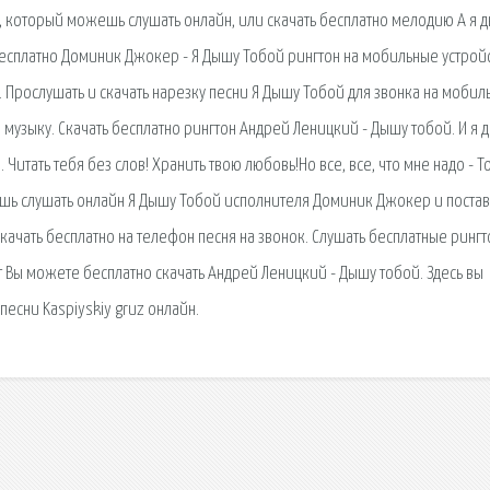
н, который можешь слушать онлайн, или скачать бесплатно мелодию А я 
 бесплатно Доминик Джокер - Я Дышу Тобой рингтон на мобильные устройс
. Прослушать и скачать нарезку песни Я Дышу Тобой для звонка на мобил
ю музыку. Скачать бесплатно рингтон Андрей Леницкий - Дышу тобой. И я 
. Читать тебя без слов! Хранить твою любовь!Но все, все, что мне надо - То
ь слушать онлайн Я Дышу Тобой исполнителя Доминик Джокер и постав
качать бесплатно на телефон песня на звонок. Слушать бесплатные рингт
т Вы можете бесплатно скачать Андрей Леницкий - Дышу тобой. Здесь вы
песни Kaspiyskiy gruz онлайн.