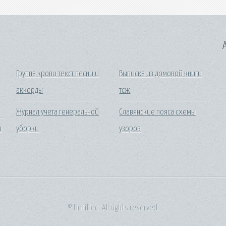
A
Группа крови текст песни и
Выписка из домовой книги
аккорды
тсж
Журнал учета генеральной
Славянские пояса схемы
u
уборки
узоров
© Untitled. All rights reserved.