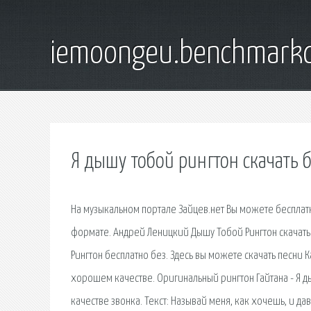
iemoongeu.benchmarkd
Я дышу тобой рингтон скачать 
На музыкальном портале Зайцев.нет Вы можете бесплат
формате. Андрей Леницкий Дышу Тобой Рингтон скачать 
Рингтон бесплатно без. Здесь вы можете скачать песни 
хорошем качестве. Оригинальный рингтон Гайтана - Я д
качестве звонка. Текст: Называй меня, как хочешь, и дав