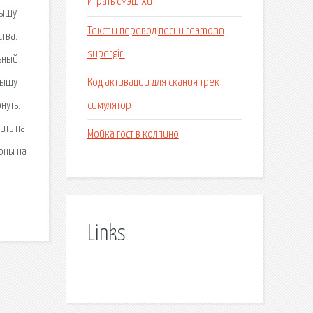
Играть смэш хит
дышу
Текст и перевод песни reamonn
тва.
supergirl
ьный
Код активации для скания трек
дышу
симулятор
нуть.
ить на
Мойка гост в колпино
оны на
Links