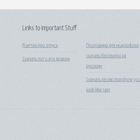
Links to Important Stuff
Рингтон про отпуск
Программа для микрофона
скачать бесплатно на
Скачать пит и его дракон
русском
Скачать песню morphine yo
look like rain