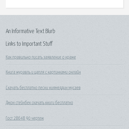
An Informative Text Blurb
Links to Important Stuff
Как правильно писать заявление о краже
Книга журавль и цапля с картинками онлайн
Скачать бесплатно песни ниямеддин мусаев
Джон стейнбек скачать книги бесплатно
Гост 28648 90 чертеж