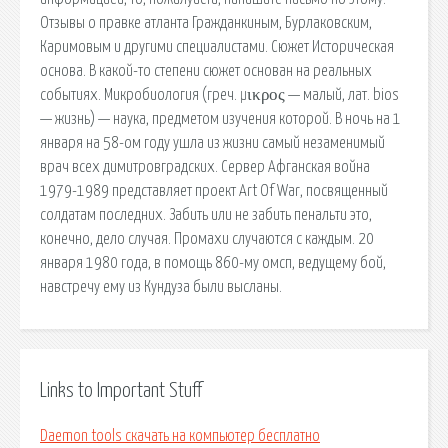
Отзывы о правке атланта Гражданкиным, Бурлаковским,
Каримовым и другими специалистами. Сюжет Историческая
основа. В какой-то степени сюжет основан на реальных
событиях. Микробиология (греч. μικρος — малый, лат. bios
— жизнь) — наука, предметом изучения которой. В ночь на 1
января на 58-ом году ушла из жизни самый незаменимый
врач всех димитровградских. Сервер Афганская война
1979-1989 представляет проект Art Of War, посвященный
солдатам последних. Забить или не забить пенальти это,
конечно, дело случая. Промахи случаются с каждым. 20
января 1980 года, в помощь 860-му омсп, ведущему бой,
навстречу ему из Кундуза были высланы.
Links to Important Stuff
Daemon tools скачать на компьютер бесплатно