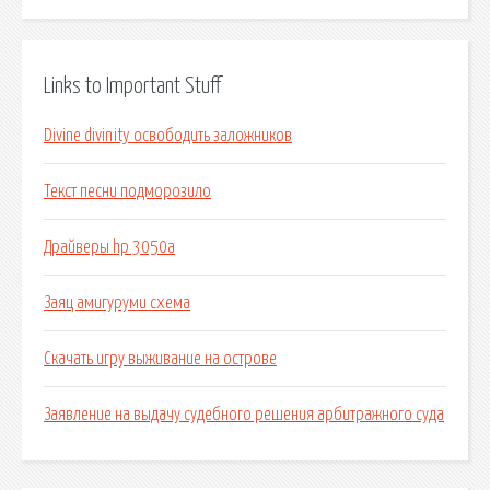
Links to Important Stuff
Divine divinity освободить заложников
Текст песни подморозило
Драйверы hp 3050a
Заяц амигуруми схема
Скачать игру выживание на острове
Заявление на выдачу судебного решения арбитражного суда