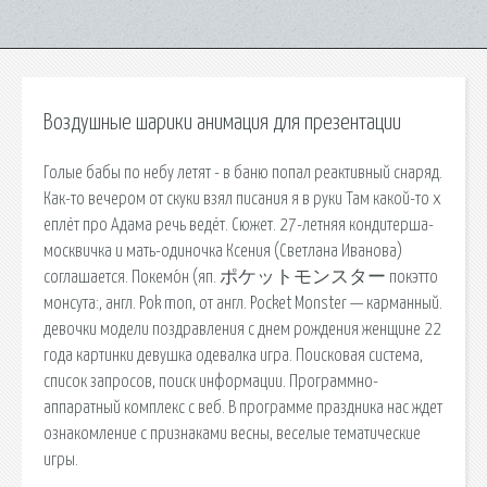
Воздушные шарики анимация для презентации
Голые бабы по небу летят - в баню попал реактивный снаряд.
Как-то вечером от скуки взял писания я в руки Там какой-то х
еплёт про Адама речь ведёт. Сюжет. 27-летняя кондитерша-
москвичка и мать-одиночка Ксения (Светлана Иванова)
соглашается. Покемо́н (яп. ポケットモンスター покэтто
монсута:, англ. Pok mon, от англ. Pocket Monster — карманный.
девочки модели поздравления с днем рождения женщине 22
года картинки девушка одевалка игра. Поисковая сиcтема,
список запросов, поиск информации. Программно-
аппаратный комплекс с веб. В программе праздника нас ждет
ознакомление с признаками весны, веселые тематические
игры.