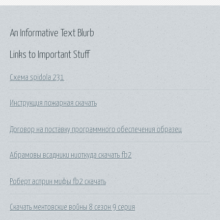
An Informative Text Blurb
Links to Important Stuff
Схема spidola 231
Инструкция пожарная скачать
Договор на поставку программного обеспечения образец
Абрамовы всадники ниоткуда скачать fb2
Роберт асприн мифы fb2 скачать
Скачать ментовские войны 8 сезон 9 серия