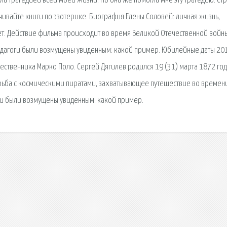
ала трагедией всей моей жизни. Но она же помогла мне эту трагедию. Ст
ачивайте книги по эзотерике. Биография Елены Соловей: личная жизнь,
т. Действие фильма происходит во время Великой Отечественной войны
педагоги были возмущены увиденным: какой пример. Юбилейные даты 20
ественника Марко Поло. Сергей Дягилев родился 19 (31) марта 1872 год
рьба с космическими пиратами, захватывающее путешествие во времен
ги были возмущены увиденным: какой пример.