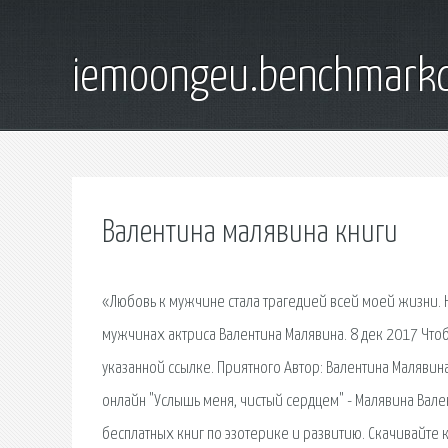
iemoongeu.benchmarkd
Валентина малявина книги
«Любовь к мужчине стала трагедией всей моей жизни. Н
мужчинах актриса Валентина Малявина. 8 дек 2017 Чтоб
указанной ссылке. Приятного Автор: Валентина Малявина
онлайн "Услышь меня, чистый сердцем" - Малявина Вален
бесплатных книг по эзотерике и развитию. Скачивайте к