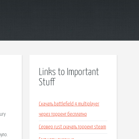
Links to Important
Stuff
Скачать battlefield 4 multiplayer
игу
через торрент бесплатно
Сервер rust скачать торрент steam
уло.