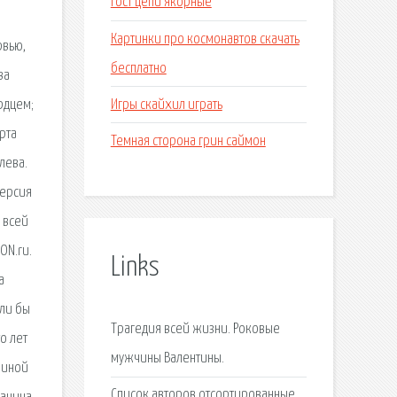
Гост цепи якорные
Картинки про космонавтов скачать
рвью,
бесплатно
ва
Игры скайхил играть
ердцем;
арта
Темная сторона грин саймон
лева.
Версия
 всей
ON.ru.
Links
а
ыли бы
Трагедия всей жизни. Роковые
о лет
мужчины Валентины.
виной
Список авторов отсортированные