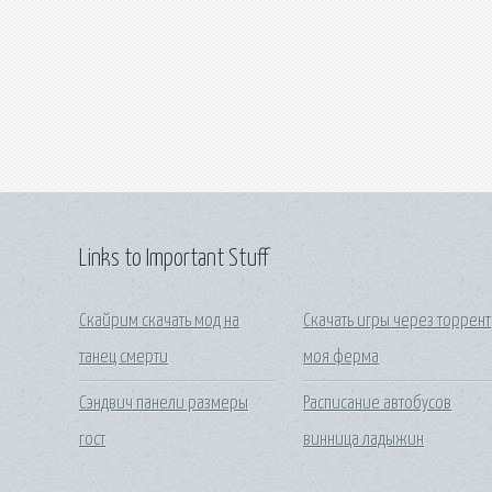
Links to Important Stuff
Скайрим скачать мод на
Скачать игры через торрент
танец смерти
моя ферма
Сэндвич панели размеры
Расписание автобусов
гост
винница ладыжин