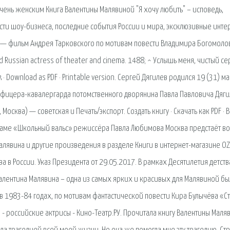
очень женским Книга Валентины Малявиной "Я хочу любить" – исповедь,
сти шоу-бизнеса, последние события России и мира, эксклюзивные инте
о» — фильм Андрея Тарковского по мотивам повести Владимира Богомоло
nd Russian actress of theater and cinema. 1488; ^ Услышь меня, чистый с
· Download as PDF · Printable version. Сергей Дягилев родился 19 (31) м
офицера-кавалергарда потомственного дворянина Павла Павловича Дяги
 Москва) — советская и Печать/экспорт. Создать книгу · Скачать как PDF · 
драме «Школьный вальс» режиссёра Павла Любимова Москва предстаёт во
Малявина и другие произведения в разделе Книги в интернет-магазине OZ
ва в России. Указ Президента от 29.05.2017. В рамках Десятилетия детств
 Валентина Малявина – одна из самых ярких и красивых для Малявиной б
 в 1983-84 годах, по мотивам фантастической повести Кира Булычёва «Ст
 - российские актрисы - Кино-Театр.РУ. Прочитала книгу Валентины Маля