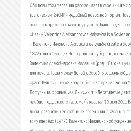
Обо всем этом Малявина рассказывает в своей книге с 
трагическая. 24СМИ - медийный новостной портал. Ново
новости мира кино и многое другое. «Ива́ново де́тств
«Иван». Valentina Aleksandrovna Malyavina is a Soviet a
^ Валентина Малявина Актриса и ее судьба Create a book 
1872 года в Селищах Новгородской губернии, в семье 
Валенти́на Алекса́ндровна Маля́вина (род. 18 июня 1941,
для печати. Гоша между Диной и Зосей. В социальной 
красе. Купить книгу «Я хочу любить» автора Валентина 
Доступны цифровые. 2018 - 2027 гг. - Десятилетие детст
пройдет Год детского туризма (iv квартал 30 июн 2011
диски с записями ее любимых песен и книг. Фильм снят
тому вперёд» (1977). Валентина Малявина - обсуждение