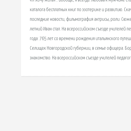
«Я хочу жить»… Вообще, я всегда. Любовь к мужчине ст
каталога бесплатных книг по эзотерике и развитию. Ск
последние новости, фильмография актрисы, роли. Сюже
летний Иван стал. На всероссийском съезде учителей 
года: 765 лет со времени рождения итальянского путеш
Селищах Новгородской губернии, в семье офицера. Бо
знакомство. На всероссийском съезде учителей педаго