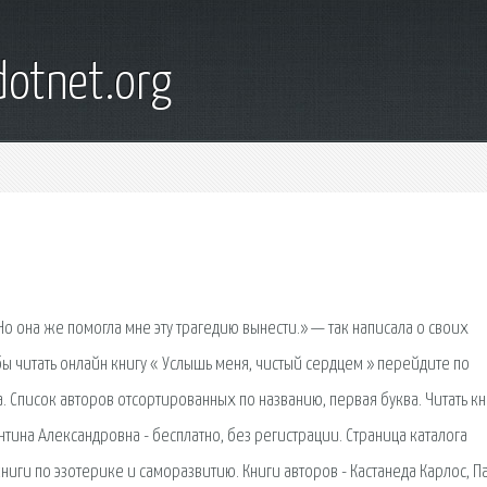
otnet.org
о она же помогла мне эту трагедию вынести.» — так написала о своих
ы читать онлайн книгу « Услышь меня, чистый сердцем » перейдите по
. Список авторов отсортированных по названию, первая буква. Читать кн
тина Александровна - бесплатно, без регистрации. Страница каталога
ниги по эзотерике и саморазвитию. Книги авторов - Кастанеда Карлос, Па