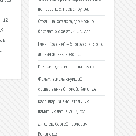
раница
по названию, первая буква.
. 12-
Страница каталога, где можно
19
бесплатно скачать книги для.
а в
Елена Соловей – биография, фото,
и,
личная жизнь, новости.
Иваново детство — Википедия.
Фильм, всколыхнувший
общественный покой. Как и где.
Календарь знаменательных и
памятных дат на 2019 год.
Дягилев, Сергей Павлович —
Википедия.