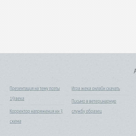
A
Презентация на тему поэты
Игра жека онлайн скачать
19 века
Письмо в ветеринарную
Корректор напряжения кн 3
службу образец
схема