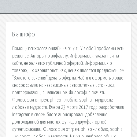
В а штофф
Помощь психолога онлайн на b17.ru У любой проблемы есть
решение. Авторы по алфавиту. Информация, указанная на
сайте, не является публичной офертой. Информация о
товарах, их характеристиках, ценах является предложением
"Золотого сечения" делать оферты. Найти и оформить в виде
сносок ссылки на независимые авторитетные источники,
подтверждающие написанное. Философия скачать.
Философия от греч. phileo - люблю, sophia - мудрость;
любовь к мудрости. Вчера 23 марта 2017 года разработчики
Instagram в своем блоге анонсировали добавление
долгожданной для многих функции двухфакторной
аутентификации. Философия от греч. phileo - люблю, sophia
- мудрость; любовь к мудрости. Наука о наиболее общих