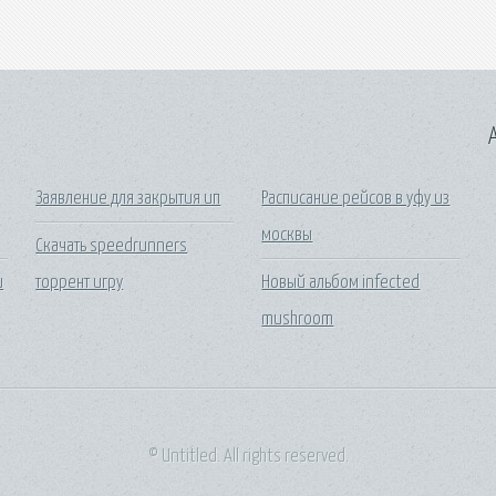
A
Заявление для закрытия ип
Расписание рейсов в уфу из
москвы
Скачать speedrunners
и
торрент игру
Новый альбом infected
mushroom
© Untitled. All rights reserved.