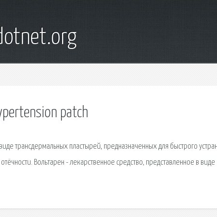
otnet.org
pertension patch
в виде трансдермальных пластырей, предназначенных для быстрого устра
 отёчности. Вольтарен - лекарственное средство, представленное в виде