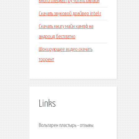
Книги спецназ гру читать онлайн
Скачать звуковой драйвер intel r
Скачать книгу майн кампф на
андроид бесплатно
Шокирующее видео скачать
торрент
Links
Вольтарен пластырь - отзывы.