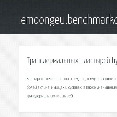
iemoongeu.benchmarkd
Трансдермальных пластырей hy
Вольтарен - лекарственное средство, представленное 
болей в спине, мышцах и суставах, а также уменьшения
трансдермальных пластырей.