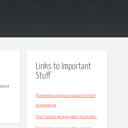
Links to Important
Stuff
нения
Презентация дошкольный возраст
психология
Текст песни между нами дикарями