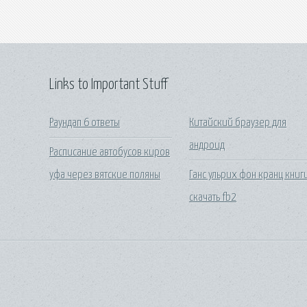
Links to Important Stuff
Раундап 6 ответы
Китайский браузер для
андроид
Расписание автобусов киров
уфа через вятские поляны
Ганс ульрих фон кранц книг
скачать fb2