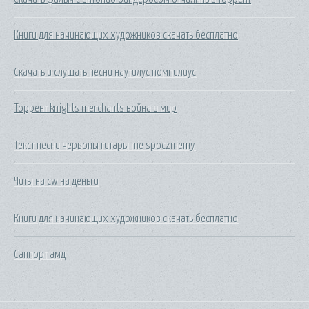
Книги для начинающих художников скачать бесплатно
Скачать и слушать песни наутилус помпилиус
Торрент knights merchants война и мир
Текст песни червоны гитары nie spoczniemy
Читы на cw на деньги
Книги для начинающих художников скачать бесплатно
Саппорт амд