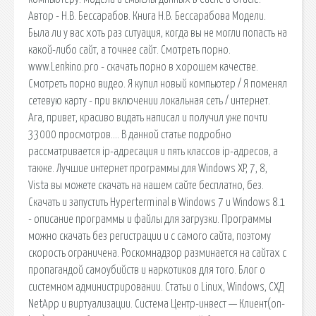
Автор - Н.В. Бессарабов. Книга Н.В. Бессарабова Модели.
Была ли у вас хоть раз ситуация, когда вы не могли попасть на
какой-либо сайт, а точнее сайт. Смотреть порно.
www.Lenkino.pro - скачать порно в хорошем качестве.
Смотреть порно видео. Я купил новый компьютер / Я поменял
сетевую карту - при включении локальная сеть / интернет.
Ага, привет, красиво видать написал и получил уже почти
33000 просмотров…. В данной статье подробно
рассматривается ip-адресация и пять классов ip-адресов, а
также. Лучшие интернет программы для Windows XP, 7, 8,
Vista вы можете скачать на нашем сайте бесплатно, без.
Скачать и запустить Hyperterminal в Windows 7 и Windows 8.1
- описание программы и файлы для загрузки. Программы
можно скачать без регистрации и с самого сайта, поэтому
скорость ограничена. Роскомнадзор разминается на сайтах с
пропагандой самоубийств и наркотиков для того. Блог о
системном администрировании. Статьи о Linux, Windows, СХД
NetApp и виртуализации. Система Центр-инвест — Клиент(on-