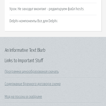
Урок: Не заходит вконтакт - редактируем файл hosts.
Delphi-компоненты Все для Delphi.
An Informative Text Blurb
Links to Important Stuff
Программа ценообразования скачать
Содержание брачного договора схема
Мод на посохи в скайриме