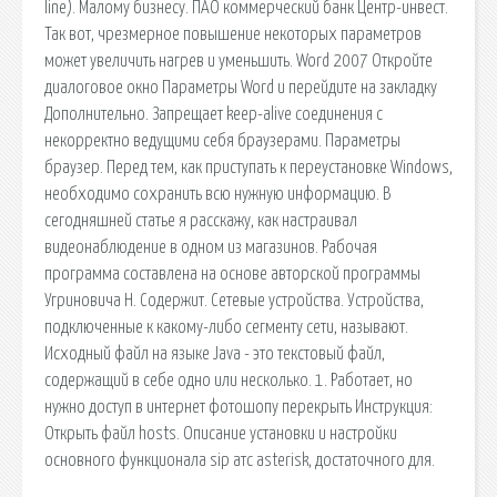
line). Малому бизнесу. ПАО коммерческий банк Центр-инвест.
Так вот, чрезмерное повышение некоторых параметров
может увеличить нагрев и уменьшить. Word 2007 Откройте
диалоговое окно Параметры Word и перейдите на закладку
Дополнительно. Запрещает keep-alive соединения с
некорректно ведущими себя браузерами. Параметры
браузер. Перед тем, как приступать к переустановке Windows,
необходимо сохранить всю нужную информацию. В
сегодняшней статье я расскажу, как настраивал
видеонаблюдение в одном из магазинов. Рабочая
программа составлена на основе авторской программы
Угриновича Н. Содержит. Сетевые устройства. Устройства,
подключенные к какому-либо сегменту сети, называют.
Исходный файл на языке Java - это текстовый файл,
содержащий в себе одно или несколько. 1. Работает, но
нужно доступ в интернет фотошопу перекрыть Инструкция:
Открыть файл hosts. Описание установки и настройки
основного функционала sip атс asterisk, достаточного для.