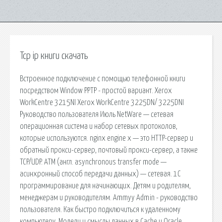
Tcp ip книги скачать
Встроенное подключение с помощью телефонной книги
посредством Window PPTP - простой вариант. Xerox
WorkCentre 3215NI Xerox WorkCentre 3225DN/ 3225DNI
Руководство пользователя Июль NetWare — сетевая
операционная система и набор сетевых протоколов,
которые используются. nginx engine x — это HTTP-сервер и
обратный прокси-сервер, почтовый прокси-сервер, а также
TCP/UDP. ATM (англ. asynchronous transfer mode —
асинхронный способ передачи данных) — сетевая. 1С
программирование для начинающих. Детям и родителям,
менеджерам и руководителям. Ammyy Admin - руководство
пользователя. Как быстро подключиться к удаленному
компьютеру. Модели и смыслы данных в Cache и Oracle.