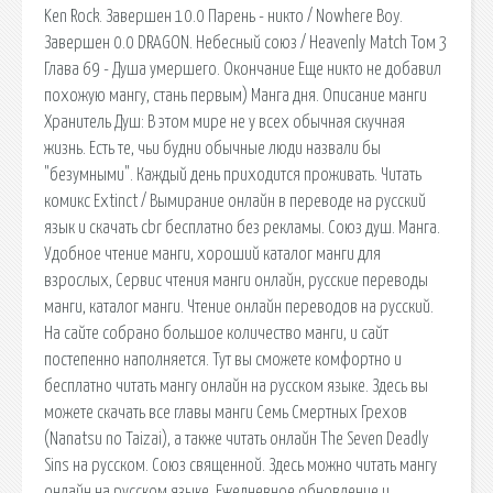
Ken Rock. Завершен 10.0 Парень - никто / Nowhere Boy.
Завершен 0.0 DRAGON. Небесный союз / Heavenly Match Том 3
Глава 69 - Душа умершего. Окончание Еще никто не добавил
похожую мангу, стань первым) Манга дня. Описание манги
Хранитель Душ: В этом мире не у всех обычная скучная
жизнь. Есть те, чьи будни обычные люди назвали бы
"безумными". Каждый день приходится проживать. Читать
комикс Extinct / Вымирание онлайн в переводе на русский
язык и скачать cbr бесплатно без рекламы. Союз душ. Манга.
Удобное чтение манги, хороший каталог манги для
взрослых, Сервис чтения манги онлайн, русские переводы
манги, каталог манги. Чтение онлайн переводов на русский.
На сайте собрано большое количество манги, и сайт
постепенно наполняется. Тут вы сможете комфортно и
бесплатно читать мангу онлайн на русском языке. Здесь вы
можете скачать все главы манги Семь Смертных Грехов
(Nanatsu no Taizai), а также читать онлайн The Seven Deadly
Sins на русском. Союз священной. Здесь можно читать мангу
онлайн на русском языке. Ежедневное обновление и