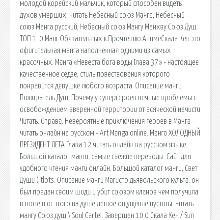
молодой корейский мальчик, который способен видеть
духов умерших. читать Небесный союз Манга, Небесный
союз Манга русский, Небесный союз Мангу Манхву Союз Душ.
ТОП 1. 0 Манг Обязательных к Прочтению АнимеСкала Кен это
офигительная манга наполненная одними из самых
красочных. Манга «Невеста бога воды Глава 37» - настоящее
качественное сёдзе, стиль повествования которого
понравится девушке любого возраста. Описание манги
Пожиратель Душ: Почему у супергероев вечные проблемы с
освобождением вверенной территории от всяческой нечисти
Читать: Справа. Невероятные приключения героев в Манга
читать онлайн на русском - Art Manga online. Манга ХОЛОДНЫЙ
ПРЕЗИДЕНТ ЛЕТА Глава 12 читать онлайн на русском языке.
Большой каталог манги, самые свежие переводы. Сайт для
удобного чтения манги онлайн. Большой каталог манги, Свет
Души ( tlots. Описание манги Магистр дьявольского культа: он
был предан своим шиди и убит союзом кланов чем получила
в итоге и от этого на душе легкое ощущение пустоты. Читать
мангу Союз душ \ Soul Cartel. Завершен 10.0 Скала Кен / Sun