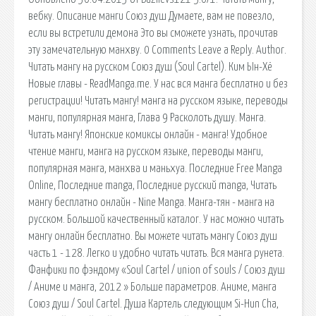
вебку. Описание манги Союз душ Думаете, вам не повезло,
если вы встретили демона Это вы сможете узнать, прочитав
эту замечательную манхву. 0 Comments Leave a Reply. Author.
Читать мангу на русском Союз душ (Soul Cartel). Ким Ын-Хё
Новые главы - ReadManga.me. У нас вся манга бесплатно и без
регистрации! Читать мангу! манга на русском языке, переводы
манги, популярная манга, Глава 9 Расколоть душу. Манга.
Читать мангу! Японские комиксы онлайн - манга! Удобное
чтение манги, манга на русском языке, переводы манги,
популярная манга, манхва и маньхуа. Последние Free Manga
Online, Последние manga, Последние русский manga, Читать
мангу бесплатно онлайн - Nine Manga. Манга-тян - манга на
русском. Большой качественный каталог. У нас можно читать
мангу онлайн бесплатно. Вы можете читать мангу Союз душ
часть 1 - 128. Легко и удобно читать читать. Вся манга рунета.
Фанфики по фэндому «Soul Cartel / union of souls / Союз душ
/ Аниме и манга, 2012 » Больше параметров. Аниме, манга
Союз душ / Soul Cartel. Душа Картель следующим Si-Hun Cha,