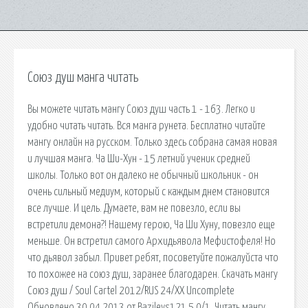
Союз душ манга читать
Вы можете читать мангу Союз душ часть 1 - 163. Легко и
удобно читать читать. Вся манга рунета. Бесплатно читайте
мангу онлайн на русском. Только здесь собрана самая новая
и лучшая манга. Ча Ши-Хун - 15 летний ученик средней
школы. Только вот он далеко не обычный школьник - он
очень сильный медиум, который с каждым днем становится
все лучше. И цель. Думаете, вам не повезло, если вы
встретили демона?! Нашему герою, Ча Ши Хуну, повезло еще
меньше. Он встретил самого Архидьявола Мефистофеля! Но
что дьявол забыл. Привет ребят, посоветуйте пожалуйста что
то похожее на союз душ, заранее благодарен. Скачать мангу
Союз душ / Soul Cartel 2012/RUS 24/XX Uncomplete
Обновлено 30.04.2013 от Bazilevs121 5.0/1. Читать мангу,