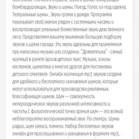
бомбардировщик, Звуки и шумы, Поезд, Голос из-под одеяла,
Театральные шумы , Звуки грома и дождя. Программа
показывает свой значок рядом с системными часами и
воспроизводит реальные божественные звуки девственного
леса. Представляем вашему вниманию большую подборку
звуков и шума города. Эти звуки идеальны для применения
при написании музыки или создании. "Драматешка" - самый
крупный в рунете архив детских пьес. Музыка, эскизы
костюмов, шумотека и многое другое для постановки
детского спектакля. Онлайн коллекция mp3 звуков создана
для удобного и бесплатного скачивания шумов, которые
могут использоваться для производства рекламных.
Классификация шумов. Шум — совокупность
непериодических звуков различной интенсивности и
частоты.С физиологической точки зрения шум — это всякий
неблагоприятно воспринимаемый звук. По спектру. Шумы
радио, шум записи, помехи. Набор бесплатных звуков
онлайн для прослушивания и скачивания в формате mp3,