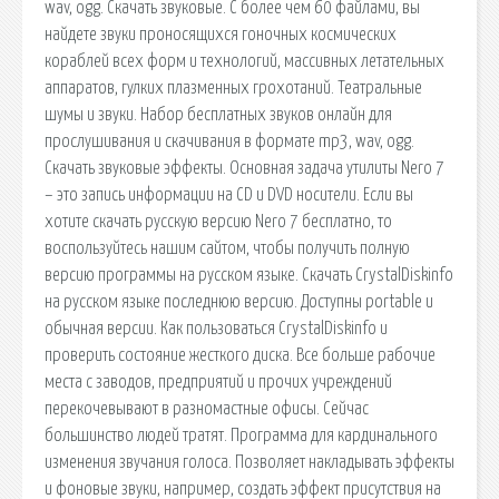
wav, ogg. Скачать звуковые. С более чем 60 файлами, вы
найдете звуки проносящихся гоночных космических
кораблей всех форм и технологий, массивных летательных
аппаратов, гулких плазменных грохотаний. Театральные
шумы и звуки. Набор бесплатных звуков онлайн для
прослушивания и скачивания в формате mp3, wav, ogg.
Скачать звуковые эффекты. Основная задача утилиты Nero 7
– это запись информации на CD и DVD носители. Если вы
хотите скачать русскую версию Nero 7 бесплатно, то
воспользуйтесь нашим сайтом, чтобы получить полную
версию программы на русском языке. Скачать CrystalDiskinfo
на русском языке последнюю версию. Доступны portable и
обычная версии. Как пользоваться CrystalDiskinfo и
проверить состояние жесткого диска. Все больше рабочие
места с заводов, предприятий и прочих учреждений
перекочевывают в разномастные офисы. Сейчас
большинство людей тратят. Программа для кардинального
изменения звучания голоса. Позволяет накладывать эффекты
и фоновые звуки, например, создать эффект присутствия на