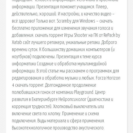
информации. Презентация поможет учащимся. Плеер,
действительно, хороший. И настройки, и качество видео –
всё здорово! Только вот. Scramby для Windows – скачать
бесплатно приложение для изменения звучания голоса и
добавления. скачать торрент Игры Shooter на ПК от RePack by
Xatab сайт лучшего репакера, уникальные репаки. Доброго
времени суток. К большинству домашних компьютеров (и
ноутбуков) подключены. Презентация к теме курса
информатики Создание и обработка мультимедийной
информации. В этой статье мы расскажем о программах для
редактирования и обработки музыки и любых. Forza Horizon
4 скачать торрент. Долгожданное продолжение
полюбившихся гонок от компании Playground. Центр
развития в Екатеринбурге Нейропсихолог (диагностика и
коррекция трудностей. Хлопковый выключатель или
включение света по хлопку. Применение и схема
подключения. Виды материала и сфера применения.
Высокотехнологичное производство акустического.