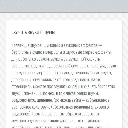
Скачать звуки и шумы
Коллекция звуков, шумовых и звуковых эффектов —
бесплатные аудио материалы и шумовые стерео-эффекты
для работы со звуком, звуки wav, звуки mp3 скачать
бесплатно. садятся на деревянный стул, встают со стула, звуки
передвижения деревянного стула, деревянный стул падает,
деревянный стул складывают и раскладывают. На этой
странице вы можете прослушать онлайн и скачать бесплатно
звуки искажений и помех, в том числе радио шумы,
радиопомехи, шипение. Гро́мкость зву́ка — субъективное
восприятие силы звука (абсолютная величина слухового
ощущения). Громкость главным образом зависит от
звукового давления, амплитуды и частоты звуковых
колебаний. Скачать и слушать: звуки и шумы, пикирующий