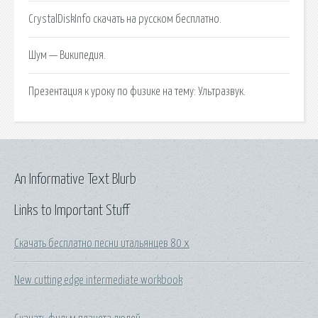
CrystalDiskInfo скачать на русском бесплатно.
Шум — Википедия.
Презентация к уроку по физике на тему: Ультразвук.
An Informative Text Blurb
Links to Important Stuff
Скачать бесплатно песни итальянцев 80 х
New cutting edge intermediate workbook