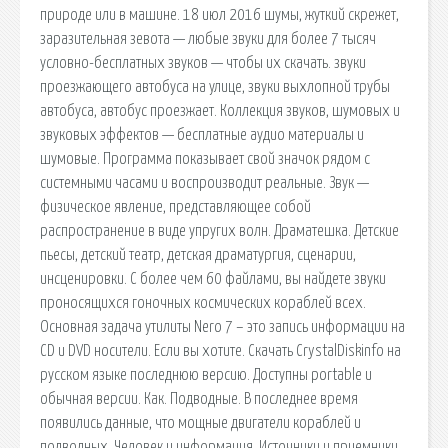
природе или в машине. 18 июл 2016 шумы, жуткий скрежет,
заразительная зевота — любые звуки для более 7 тысяч
условно-бесплатных звуков — чтобы их скачать. звуки
проезжающего автобуса на улице, звуки выхлопной трубы
автобуса, автобус проезжает. Коллекция звуков, шумовых и
звуковых эффектов — бесплатные аудио материалы и
шумовые. Программа показывает свой значок рядом с
системными часами и воспроизводит реальные. Звук —
физическое явление, представляющее собой
распространение в виде упругих волн. Драматешка. Детские
пьесы, детский театр, детская драматургия, сценарии,
инсценировки. С более чем 60 файлами, вы найдете звуки
проносящихся гоночных космических кораблей всех.
Основная задача утилиты Nero 7 – это запись информации на
CD и DVD носители. Если вы хотите. Скачать CrystalDiskinfo на
русском языке последнюю версию. Доступны portable и
обычная версии. Как. Подводные. В последнее время
появились данные, что мощные двигатели кораблей и
подводных. Человек и информация. Источники и приемники