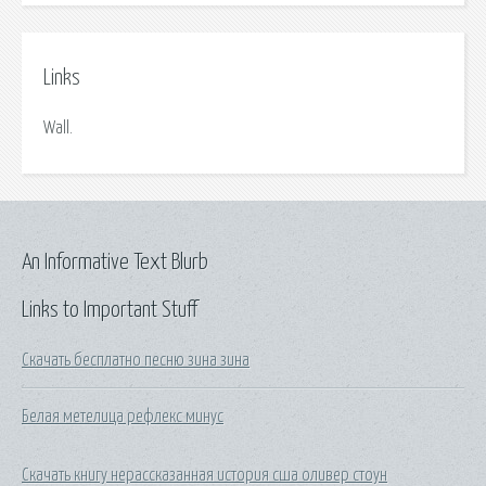
Links
Wall.
An Informative Text Blurb
Links to Important Stuff
Скачать бесплатно песню зина зина
Белая метелица рефлекс минус
Скачать книгу нерассказанная история сша оливер стоун