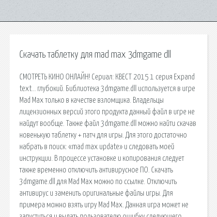
Скачать таблетку для mad max 3dmgame dll
СМОТРЕТЬ КИНО ОНЛАЙН! Сериал: КВЕСТ 2015 1 серия Expand
text… глубокий. Библиотека 3dmgame.dll используется в игре
Mad Max только в качестве взломщика. Владельцы
лицензионных версий этого продукта данный файл в игре не
найдут вообще. Также файл 3dmgame.dll можно найти скачав
новенькую таблетку + патч для игры. Для этого достаточно
набрать в поиск: «mad max update» и следовать моей
инструкции. В процессе установке и копирования следует
также временно отключить антивирусное ПО. Скачать
3dmgame.dll для Mad Max можно по ссылке. Отключить
антивирус и заменить оригинальные файлы игры. Для
примера можно взять игру Mad Max. Данная игра может не
запуститься и выдать пользователю ошибку следующего