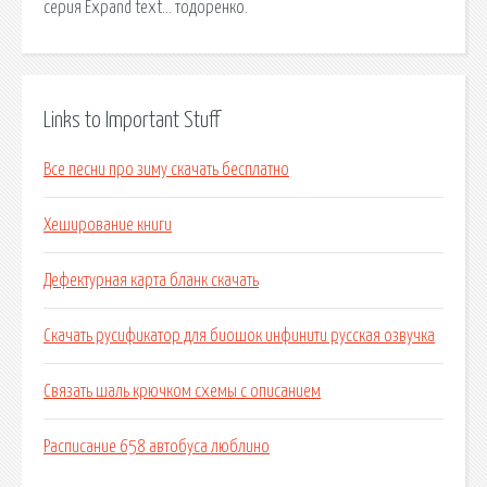
серия Expand text… тодоренко.
Links to Important Stuff
Все песни про зиму скачать бесплатно
Хеширование книги
Дефектурная карта бланк скачать
Скачать русификатор для биошок инфинити русская озвучка
Связать шаль крючком схемы с описанием
Расписание 658 автобуса люблино