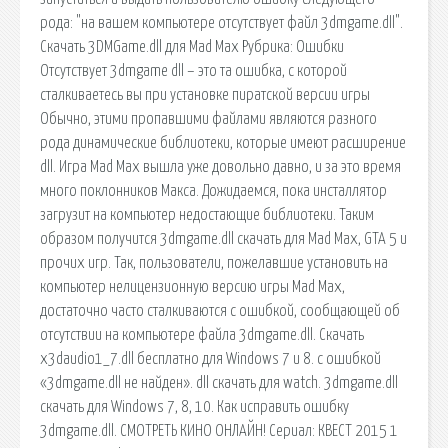
рода: "на вашем компьютере отсутствует файл 3dmgame.dll".
Скачать 3DMGame.dll для Mad Max Рубрика: Ошибки
Отсутствует 3dmgame dll – это та ошибка, с которой
сталкиваетесь вы при установке пиратской версии игры
Обычно, этими пропавшими файлами являются разного
рода динамические библиотеки, которые имеют расширение
dll. Игра Mad Max вышла уже довольно давно, и за это время
много поклонников Макса. Дожидаемся, пока инсталлятор
загрузит на компьютер недостающие библиотеки. Таким
образом получится 3dmgame.dll скачать для Mad Max, GTA 5 и
прочих игр. Так, пользователи, пожелавшие установить на
компьютер нелицензионную версию игры Mad Max,
достаточно часто сталкиваются с ошибкой, сообщающей об
отсутствии на компьютере файла 3dmgame.dll. Скачать
x3daudio1_7.dll бесплатно для Windows 7 и 8. с ошибкой
«3dmgame.dll не найден». dll скачать для watch. 3dmgame.dll
скачать для Windows 7, 8, 10. Как исправить ошибку
3dmgame.dll. СМОТРЕТЬ КИНО ОНЛАЙН! Сериал: КВЕСТ 2015 1