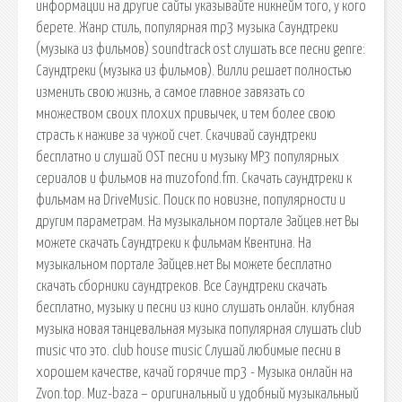
информации на другие сайты указывайте никнейм того, у кого
берете. Жанр стиль, популярная mp3 музыка Саундтреки
(музыка из фильмов) soundtrack ost слушать все песни genre:
Саундтреки (музыка из фильмов). Вилли решает полностью
изменить свою жизнь, а самое главное завязать со
множеством своих плохих привычек, и тем более свою
страсть к наживе за чужой счет. Скачивай саундтреки
бесплатно и слушай OST песни и музыку MP3 популярных
сериалов и фильмов на muzofond.fm. Скачать саундтреки к
фильмам на DriveMusic. Поиск по новизне, популярности и
другим параметрам. На музыкальном портале Зайцев.нет Вы
можете скачать Саундтреки к фильмам Квентина. На
музыкальном портале Зайцев.нет Вы можете бесплатно
скачать сборники саундтреков. Все Саундтреки скачать
бесплатно, музыку и песни из кино слушать онлайн. клубная
музыка новая танцевальная музыка популярная слушать club
music что это. club house music Слушай любимые песни в
хорошем качестве, качай горячие mp3 - Музыка онлайн на
Zvon.top. Muz-baza – оригинальный и удобный музыкальный