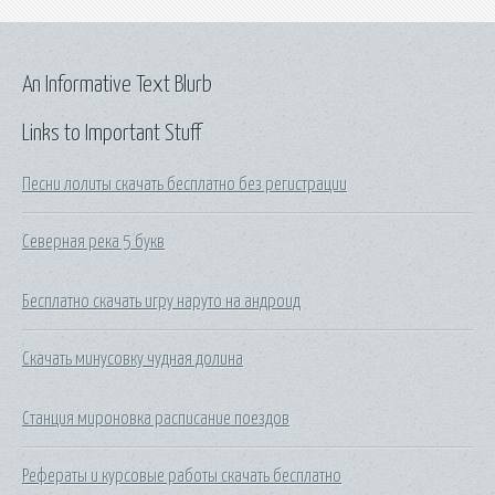
An Informative Text Blurb
Links to Important Stuff
Песни лолиты скачать бесплатно без регистрации
Северная река 5 букв
Бесплатно скачать игру наруто на андроид
Скачать минусовку чудная долина
Станция мироновка расписание поездов
Рефераты и курсовые работы скачать бесплатно