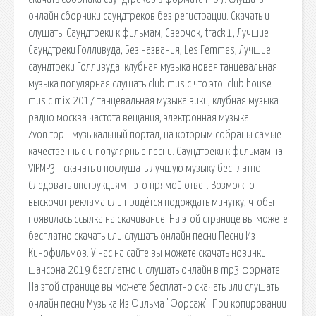
онлайн сборники саундтреков без регистрации. Скачать и
слушать: Саундтреки к фильмам, Сверчок, track 1, Лучшие
Саундтреки Голливуда, Без названия, Les Femmes, Лучшие
саундтреки Голливуда. клубная музыка новая танцевальная
музыка популярная слушать club music что это. club house
music mix 2017 танцевальная музыка вики, клубная музыка
радио москва частота вещания, электронная музыка.
Zvon.top - музыкальный портал, на которым собраны самые
качественные и популярные песни. Саундтреки к фильмам на
VIPMP3 - скачать и послушать лучшую музыку бесплатно.
Следовать инструкциям - это прямой ответ. Возможно
выскочит реклама или придётся подождать минутку, чтобы
появилась ссылка на скачивание. На этой странице вы можете
бесплатно скачать или слушать онлайн песни Песни Из
Кинофильмов. У нас на сайте вы можете скачать новинки
шансона 2019 бесплатно и слушать онлайн в mp3 формате.
На этой странице вы можете бесплатно скачать или слушать
онлайн песни Музыка Из Фильма "Форсаж". При копировании