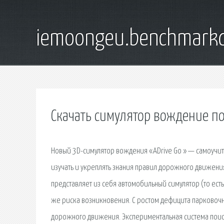
iemoongeu.benchmarkd
Скачать симулятор вождение п
Новый 3D-симулятор вождения «ADrive Go » — самоучи
изучать и укреплять знания правил дорожного движения,
представляет из себя автомобильный симулятор (то ест
же риска возникновения. С ростом дефицита парковочн
дорожного движения. Экспериментальная система поис