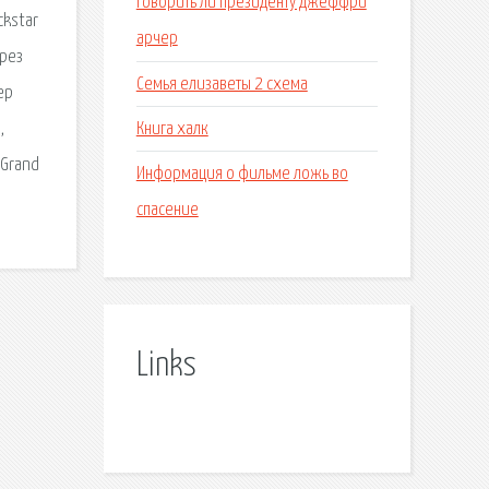
Говорить ли президенту джеффри
ckstar
арчер
ерез
Семья елизаветы 2 схема
ер
Книга халк
,
 Grand
Информация о фильме ложь во
спасение
Links