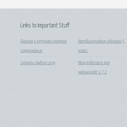
Links to Important Stuff
Доклад о кутузове краткое
Автобиография образец 5
содержание
класс
Скачать гамбол игру
Мод millenaire для
майнкрафт 1 7 2