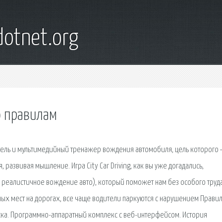
otnet.org
о правилам
тель и мультимедийный тренажер вождения автомобиля, цель которого
 развивая мышление. Игра City Car Driving, как вы уже догадались,
ь реалистичное вождение авто), который поможет нам без особого труда,
ых мест на дорогах, все чаще водители паркуются с нарушением Прави
ка. Программно-аппаратный комплекс с веб-интерфейсом. История