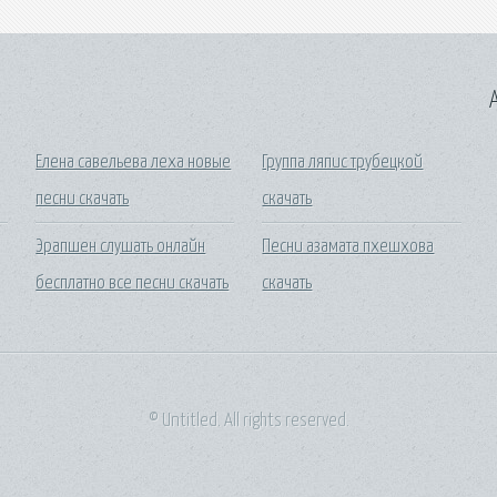
A
Елена савельева леха новые
Группа ляпис трубецкой
песни скачать
скачать
Эрапшен слушать онлайн
Песни азамата пхешхова
бесплатно все песни скачать
скачать
© Untitled. All rights reserved.