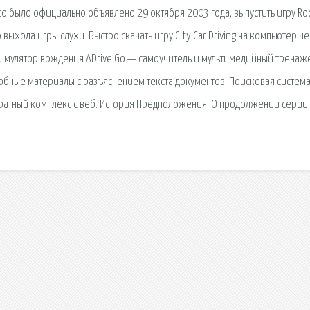
 было официально объявлено 29 октября 2003 года, выпустить игру Ro
выхода игры слухи. Быстро скачать игру City Car Driving на компьютер ч
-симулятор вождения ADrive Go — самоучитель и мультимедийный тренаж
бные материалы с разъяснением текста документов. Поисковая сиcтема
ратный комплекс с веб. История Предположения. О продолжении серии