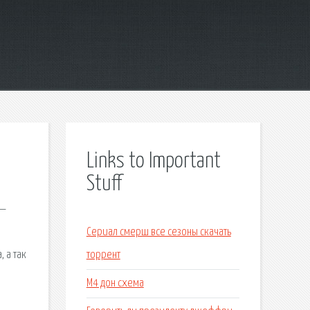
Links to Important
Stuff
 —
Сериал смерш все сезоны скачать
 а так
торрент
л
М4 дон схема