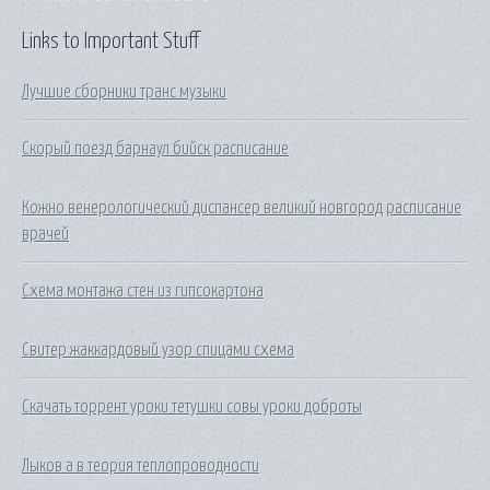
Links to Important Stuff
Лучшие сборники транс музыки
Скорый поезд барнаул бийск расписание
Кожно венерологический диспансер великий новгород расписание
врачей
Схема монтажа стен из гипсокартона
Свитер жаккардовый узор спицами схема
Скачать торрент уроки тетушки совы уроки доброты
Лыков а в теория теплопроводности