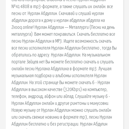
№414808 в mp3-формате, а также слушать их онлайн. все
песни от: Нурлан Абдуллин. Скачивай и слушай нурлан
абдуллин дорога к дому и нурлан абдуллин абдулла на
Zvooq.online! Нурлан Абдуллин — Металлурги (Песни на день
металлурга). Вам может понравиться. Скачать бесплатно все
песни Нурлан Абдуллин в MP3. Ищете возможность скачать
все песни исполнителя Нурлан Абдуллин бесплатно , тогда Вы
обратились по адресу. Нурлан Абдуллин. На музыкальном
портале Зайцев.нет Вы можете бесплатно скачать и слушать
онлайн песни Нурлана Абдуллина в формате mp3. Лучшая
музыкальная подборка и альбомы исполнителя Нурлан
Абдуллин. На этой странице Вы можете скачать 6 - Нурлан
Абдуллин в высоком качестве (320Kbps) на компьютер,
телефон, андроид, айфон или айпад. Слушайте музыку 6 -
Нурлан Абдуллин онлайн и другие рингтоны и минусовки.
Новую музыку от Нурлан Абдуллин можно слушать онлайн
или скачать свежие новинки в формате mp3, песни Нурлан
Абдуллин бесплатно и без регистрации. Нурлан Абдулин