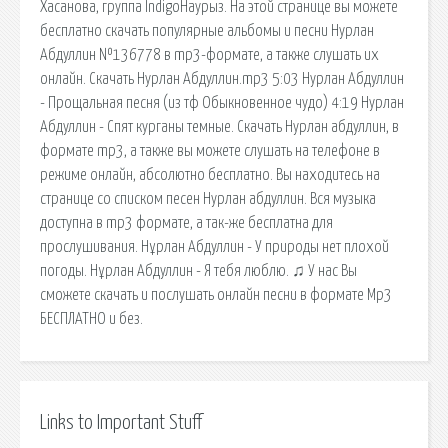
Хасанова, группа IndigoНаурыз. На этой странице вы можете
бесплатно скачать популярные альбомы и песни Нурлан
Абдуллин №136778 в mp3-формате, а также слушать их
онлайн. Скачать Нурлан Абдуллин.mp3 5:03 Нурлан Абдуллин
- Прощальная песня (из тф Обыкновенное чудо) 4:19 Нурлан
Абдуллин - Спят курганы темные. Скачать Нурлан абдуллин, в
формате mp3, а также вы можете слушать на телефоне в
режиме онлайн, абсолютно бесплатно. Вы находитесь на
странице со списком песен Нурлан абдуллин. Вся музыка
доступна в mp3 формате, а так-же бесплатна для
прослушивания. Нұрлан Абдуллин - У природы нет плохой
погоды. Нұрлан Абдуллин - Я тебя люблю. ♫ У нас Вы
сможете скачать и послушать онлайн песни в формате Mp3
БЕСПЛАТНО и без.
Links to Important Stuff