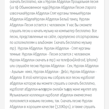
cкачать бесплатно, как и Нурлан Абдуллин Прощальная песня
(из тф Обыкновенное чудо)Нурлан Абдуллин Песня старого
извозчикаНурлан Абдуллин Спят курганы темныеНурлан
Абдуллин АбдулаНурлан Абдуллин Белый танец. Нурлан
Абдуллин-Песня остается с человеком. У нас Вы сможете
слушать песни и качать музыку на компьютер бесплатно. Все
песни, представленные на сайте, скрупулезно отсортированы
по исполнителям и альбомам. Скачать бесплатно музыку
mp3. Нурлан Абдуллин. Нурлан Абдуллин - Спят курганы
темные. Нурлан Абдуллин - Песня остается с человеком.
Нурлан Абдуллин скачать в mp3 на телефон(Android, Iphone)
или слушайте песню Нурлан Абдуллин - Сен, Нурлан Абдуллин
- Ауылым- нiмiз, Нурлан Абдуллин - Дейсі, Нурлан Абдуллин -
Абдулла. В этой категории мы собрали все песни нұрболат
абдуллин которую вы можете слушать и скачать бесплатно,
нұрболат абдуллин өлеңдерін онлайн тыңдау және жүктеп алу.
Музыкальное коллекция нұрболат абдуллин ежемесячно
пополняется новыми песнями, так. Скачать песню Нурлан
Абдуллин в хорошем качестве (320Kbps), а также слушать