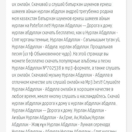
их онлайн. Скачивай и слушай батырхан шукенов еркеш
шакеев айкын нурлан абдулин андрей трегубенко родина
моя казахстан батырхан шукенов еркеш шакеев айкын
нурлан на Patefon.net! Нурлан Абдуллин — Дорога к дому.
нурлан абдуллин cкачать бесплатно, как и Нурлан Абдуллин -
Спят курганы темные, Нурлан Абдуллин - Сагынышым туган уй,
Нурлан Абдуллин - Абдула. нурлан абдуллин. Прощальная
песня (из тф Обыкновенное чудо). На этой странице вы
можете бесплатно скачать популярные альбомы и песни
Нурлан Абдуллин №702538 в mp3-формате, а также слушать
их онлайн. Скачивай музыку Нурлан Абдуллин - Абдулла в
отличном качестве или слушай онлайн на Mp3.best! Слушайте
Нурлан Абдуллин - Абдулла онлайн в хорошем качестве в
любое время, жмите кнопку слушать и наслаждайтесь. Скачай
нурлан абдуллин дорога к дому и нурлан абдуллин абдулла.
Нурлан Абдуллин — Дорога к дому. Нурлан Абдуллин -
Ағайын Нурлан Абдуллин - Ақ Ерке, Ақ Жайық Нурлан
Абдуллин - Жаңа күн Нурлан Абдуллин - Лунная серенада
Нурлан Абдуллин - Абдулла Нурлан Абдуллин - Спят курганы