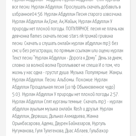
все песни: Нурлан Абдуллин. Прослушать скачать добавить в
избранное04:56. Нурлан Абдуллин Песня старого извозчика.
Нурлан Абдуллин Ақ Ерке, Ақ Жайық. Нурлан Абдуллин У
природы нет плохой погоды. ПОПУЛЯРНОЕ. песня не плачь как
девчонка flames скачать песню stars nk тримай гривина
песни. Скачать и слушать онлайн нурлан абдуллин mp3 без
смс и без регистрации, по прямым ссылкам или оцени нурлан
Текст песни "Нурлан Абдуллин - Дорога к Дому". День за днем,
словно за волной волна Проплывают не спеша И о том, что
жизнь у нас одна - грустит душа. Музыка. Популярные. Жанры.
Нурлан Абдуллин. Песни. Альбомы. Похожие. Нурлан
Абдуллин Прощальная песня (из тф Обыкновенное чудо)
5:03. Нурлан Абдуллин У природы нет плохой погоды 2:57.
Нурлан Абдуллин Спят курганы темные. Скачать mp3 - нурлан
абдуллин ауылым музыка онлайн. Rash и друзья: Нурлан
Абдуллин, Дервиши, Дильназ Ахмадиева, Жанна
Орынбасарова, Адеми, Даурен Байназаров, Нургуль
Нугуманова, Гуля Тулегенова, Диас Аблаев, Гульбахор