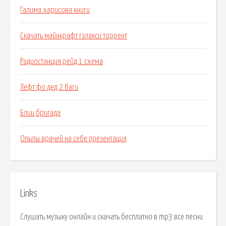
Галима харисова книги
Скачать майнкрафт гэлакси торрент
Радиостанция рейд 1 схема
Лефт фо дед 2 баги
Блиц бригада
Опыты врачей на себе презентация
Links
Слушать музыку онлайн и скачать бесплатно в mp3 все песни.