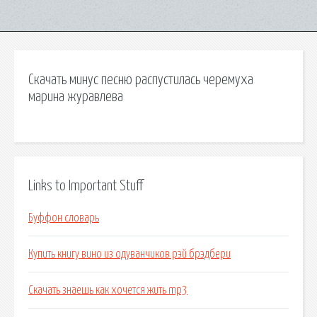
Скачать минус песню распустилась черемуха
марина журавлева
Links to Important Stuff
Буффон словарь
Купить книгу вино из одуванчиков рэй брэдбери
Скачать знаешь как хочется жить mp3