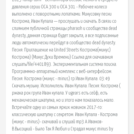
давления серии ОСА 300 и ОСА 301 - Рабочее колесо
выполнено с поворотными лопатками. Минусовку песни
Кострома, Иван Купала — прослушать и скачать. В связи со
слиянием публичной страницы pharaoh и сообщества dead
dynasty, данная страница будет закрыта, а все подписанные
люди автоматически перейдут в сообщество dead dynasty.
Песня: Приглашение на United Streets Кострома(минус)
Кострома) (Минус Духи Времени) Ссылка для скачивания
слушать/file/4401893. Экспериментальная система поиска.
Программно-аппаратный комплекс с веб-интерфейсом.
Песня: Кострома (минус - minus) гр.Иван Купала. 03:49
Скачать музыку. Исполнитель: Иван Купала. Песня: Кострома (
ржака рок група Иван купала. У ugears есть сейф, есть
механическая шкатулка, но и этого нам показалось мало.
Встречайте одну из самых ярких новинок 2017-го:
классическую шкатулку с секретом. Иван Купала - Кострома
(минус - minus)- скачивай и слушай mp3 А.Иванов-
В.Высоцкий - Было Так Я Любил и Страдал минус minus by