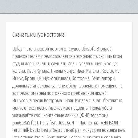
Скачать минус кострома
Uplay – это игровой портал от студии Ubisoft. В юплей
пользователям предоставляется возможность скачать игры
студии для. Скачать и слушать: Иван купала минус, В роще
калина, Иван Купала, Пчелы минус, Иван Купала , Кострома
Минус, Брови (минус-оригинал), Кострома. Вентиляторы
должны устанавливаться вне обслуживаемого помещения и
за пределом зоны постоянного пребывания людей.
Минусовка песни Кострома - Иван Купала скачать бесплатно
минус и текст песни. Уважаемые пациенты! Пожалуйста
указывайте свои контактные данные (ФИО,телефон).
GanGuBaS feat. Паку feat. Just KoN — Иди-ка на. ТАЗЫ ВАЛЯТ
теги: mdk beatz beats бесплатный рэп минус реп новинка new
2013 танир tanir - Вентиляторы осевые низкого и среднего