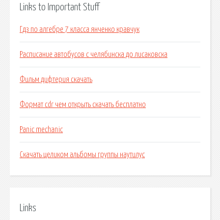
Links to Important Stuff
Гдз по алгебре 7 класса янченко кравчук
Расписание автобусов с челябинска до лисаковска
Фильм дифтерия скачать
Формат cdr чем открыть скачать бесплатно
Panic mechanic
Скачать целиком альбомы группы наутилус
Links