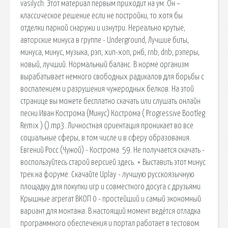
vasilych. Этот материал первым приходит на ум. Он –
классическое решение если не постройки, то хотя бы
отделки парной снаружи и изнутри. Нереально крутые,
авторские минуса в группе - Underground, Лучшие биты,
минуса, минус, музыка, рэп, хип-хоп, рнб, rnb, dnb, рэперы,
новый, лучший. Нормальный баланс. В норме организм
вырабатывает немного свободных радикалов для борьбы с
воспалением и разрушения чужеродных белков. На этой
странице вы можете бесплатно скачать или слушать онлайн
песни Иван Кострома (Минус) Кострома ( Progressive Bootleg
Remix ) ().mp3. Личностная ориентация проникает во все
социальные сферы, в том числе и в сферу образования.
Евгений Росс (Чужой) - Кострома. 59. Не получается скачать -
воспользуйтесь старой версией здесь. × Выставить этот минус
трек на форуме. Скачайте Uplay - лучшую русскоязычную
площадку для покупки игр и совместного досуга с друзьями.
Крышные агрегат ВКОП 0 - простейший и самый экономный
вариант для монтажа. В настоящий момент ведётся отладка
программного обеспечения и портал работает в тестовом.