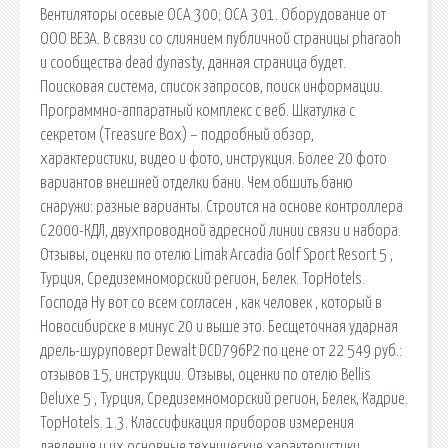
Вентиляторы осевые ОСА 300; ОСА 301. Оборудование от
ООО ВЕЗА. В связи со слиянием публичной страницы pharaoh
и сообщества dead dynasty, данная страница будет.
Поисковая сиcтема, список запросов, поиск информации.
Программно-аппаратный комплекс с веб. Шкатулка с
секретом (Treasure Box) – подробный обзор,
характеристики, видео и фото, инструкция. Более 20 фото
вариантов внешней отделки бани. Чем обшить баню
снаружи: разные варианты. Строится на основе контроллера
С2000-КДЛ, двухпроводной адресной линии связи и набора.
Отзывы, оценки по отелю Limak Arcadia Golf Sport Resort 5 ,
Турция, Средиземноморский регион, Белек. TopHotels.
Господа Ну вот со всем согласен , как человек , который в
Новосибирске в минус 20 и выше это. Бесщеточная ударная
дрель-шуруповерт Dewalt DCD796P2 по цене от 22 549 руб.:
отзывов 15, инструкции. Отзывы, оценки по отелю Bellis
Deluxe 5 , Турция, Средиземноморский регион, Белек, Кадрие.
TopHotels. 1.3. Классификация приборов измерения
давления и их основные технические характеристики.