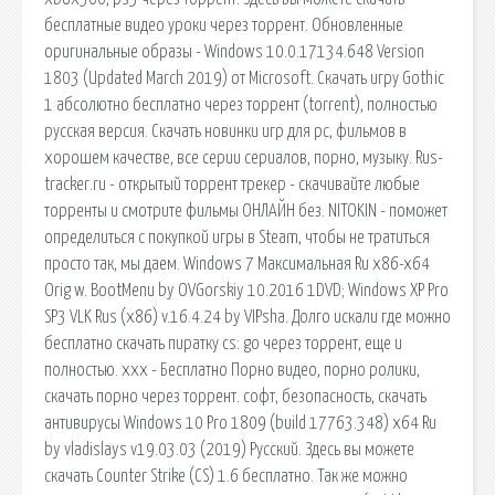
бесплатные видео уроки через торрент. Обновленные
оригинальные образы - Windows 10.0.17134.648 Version
1803 (Updated March 2019) от Microsoft. Скачать игру Gothic
1 абсолютно бесплатно через торрент (torrent), полностью
русская версия. Скачать новинки игр для pc, фильмов в
хорошем качестве, все серии сериалов, порно, музыку. Rus-
tracker.ru - открытый торрент трекер - скачивайте любые
торренты и смотрите фильмы ОНЛАЙН без. NITOKIN - поможет
определиться с покупкой игры в Steam, чтобы не тратиться
просто так, мы даем. Windows 7 Максимальная Ru x86-x64
Orig w. BootMenu by OVGorskiy 10.2016 1DVD; Windows XP Pro
SP3 VLK Rus (x86) v.16.4.24 by VIPsha. Долго искали где можно
бесплатно скачать пиратку cs: go через торрент, еще и
полностью. xxx - Бесплатно Порно видео, порно ролики,
скачать порно через торрент. софт, безопасность, скачать
антивирусы Windows 10 Pro 1809 (build 17763.348) x64 Ru
by vladislays v19.03.03 (2019) Русский. Здесь вы можете
скачать Counter Strike (CS) 1.6 бесплатно. Так же можно