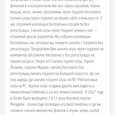
фильмов в хорошем качестве, все серии сериалов, порно,
музыку, книги, аниме, программы через торрент бесплатно.
Скачать игры через торрент на нашем сайте очень просто. У
нас огромная коллекция бесплатных игр для пк без
регистрации. Скачать игры через торрент можно у нас —
огромный архив торрентов. Мы собрали коллекцию
бесплатных игр, которые вы сможете скачать с торрента без
регистрации. Предлагаем Вам скачать игры через торрент на
компьютер абсолютно бесплатно и без регистрации на
нашем ресурсе. Ckopo.net Скачать торент игры, торент
Фильмы, торрент Музыка, скачать бесплатно без
регистрации,скачать торрент на большой скорости. До сих
пор ищешь где скачать торрент игры на ПК ? Рейтинговые
игры на PC . Крутые игры созданы дарить вам радость и
невероятный геймплей и их все можно скачать! . В 2017 году
в Steam было выпущено 7 672 игры Игровой портал
Pleogame - полностью посвящен игровой тематики и где вы
сможите скачать множество файлов к играм: кряки, nodvd,