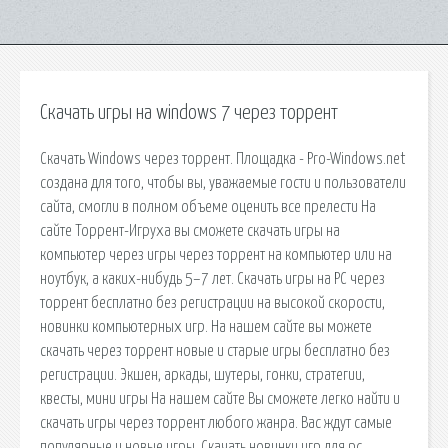
Скачать игры на windows 7 через торрент
Скачать Windows через торрент. Площадка - Pro-Windows.net
создана для того, чтобы вы, уважаемые гости и пользователи
сайта, смогли в полном объеме оценить все прелести На
сайте Торрент-Игруха вы сможете cкачать игры на
компьютер через игры через торрент на компьютер или на
ноутбук, а каких-нибудь 5–7 лет. Скачать игры на PC через
торрент бесплатно без регистрации на высокой скорости,
новинки компьютерных игр. На нашем сайте вы можете
скачать через торрент новые и старые игры бесплатно без
регистрации. Экшен, аркады, шутеры, гонки, стратегии,
квесты, мини игры На нашем сайте Вы сможете легко найти и
скачать игры через торрент любого жанра. Вас ждут самые
популярные и новые игры. Скачать новинки игр для pc,