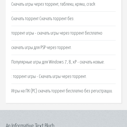
Скачать игры через торрент, таблеки, кряки, crack
Скачать торрент Скачать торрент без.
торрент игры - скачать игры через торрент бесплатно
скачать игры для PSP через торрент.
Популярные игры для Windows 7, 8, xP - скачать новые.
: торрент игры - Скачать игры через торрент.
Игры на ПК (PC) скачать торрент бесплатно без регистрации.
An Informative Text Blurb