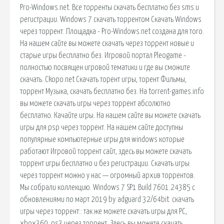
Pro-Windows.net. Все торренты скачать бесплатно без sms и
регистрации. Windows 7 скачать торрентом Скачать Windows
через торрент. Площадка - Pro-Windows.net создана для того.
На нашем сайте вы можете скачать через торрент новые и
старые игры бесплатно без. Игровой портал Pleogame -
полностью посвящен игровой тематики и где вы сможите
скачать. Ckopo.net Скачать торент игры, торент Фильмы,
торрент Музыка, скачать бесплатно без. На torrent-games.info
вы можете скачать игры через торрент абсолютно
бесплатно. Качайте игры. На нашем сайте вы можете скачать
игры для psp через торрент. На нашем сайте доступны
популярные компьютерные игры для windows которые
работают Игровой торрент сайт, здесь вы можете скачать
торрент игры бесплатно и без регистрации. Скачать игры
через торрент можно у нас — огромный архив торрентов.
Мы собрали коллекцию. Windows 7 SP1 Build 7601.24385 с
обновлениями по март 2019 by adguard 32/64bit. скачать
игры через торрент:: так же можете скачать игры для PC,
xbox360, ps3 через торрент. Здесь вы можете скачать