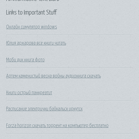
Links to Important Stuff
Онлайн симулятор windows
Юлия архарова все книги читать
Моби дик книга фото
Артем каменистый весна войны аудиокнига скачать
Книги острый панкреатит
Расписание электрички байкальск иркутск
Forza horizon скачать торрент на компьютер бесплатно