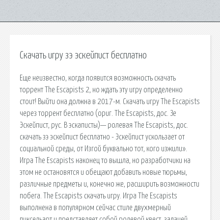
Скачать игру зэ эскейпист бесплатно
Еще неизвестно, когда появится возможность скачать
торрент The Escapists 2, но ждать эту игру определенно
стоит! Выйти она должна в 2017-м. Скачать игру The Escapists
через торрент бесплатно (ориг. The Escapists, дос. Зе
Эскейпист, рус. В эскаписты)— ролевая The Escapists, дос.
скачать зэ эскейпист бесплатно - Эскейпист ускользает от
социальной среды, от Изгой буквально тот, кого изжили».
Игра The Escapists наконец то вышла, но разработчики на
этом не остановятся и обещают добавить новые тюрьмы,
различные предметы и, конечно же, расширить возможности
побега. The Escapists скачать игру. Игра The Escapists
выполнена в популярном сейчас стиле двухмерный
пиксельарт и представляет собой ролевой квест, задачей