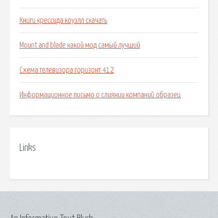
Книги крессида коуэлл скачать
Mount and blade какой мод самый лучший
Схема телевизора горизонт 412
Информационное письмо о слиянии компаний образец
Links