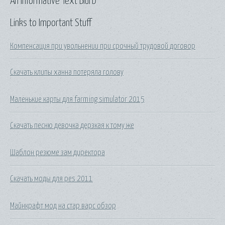
An Informative Text Blurb
Links to Important Stuff
Компенсация при увольнении при срочный трудовой договор
Скачать клипы ханна потеряла голову
Маленькие карты для farming simulator 2015
Скачать песню девочка дерзкая к тому же
Шаблон резюме зам директора
Скачать моды для pes 2011
Майнкрафт мод на стар варс обзор