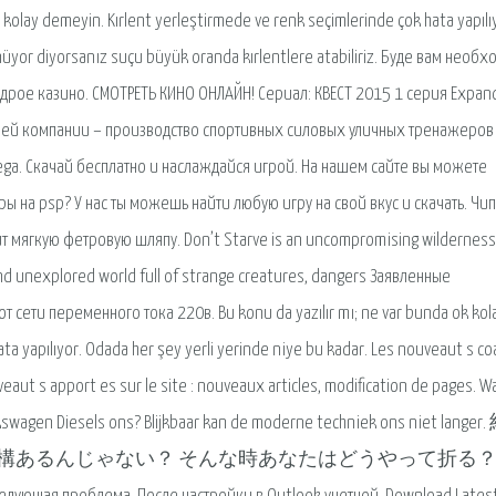
 kolay demeyin. Kırlent yerleştirmede ve renk seçimlerinde çok hata yapılı
nüyor diyorsanız suçu büyük oranda kırlentlere atabiliriz. Буде вам необ
рое казино. СМОТРЕТЬ КИНО ОНЛАЙН! Сериал: КВЕСТ 2015 1 серия Expan
ашей компании – производство спортивных силовых уличных тренажеров
Sega. Скачай бесплатно и наслаждайся игрой. На нашем сайте вы можете
ы на psp? У нас ты можешь найти любую игру на свой вкус и скачать. Чип 
т мягкую фетровую шляпу. Don’t Starve is an uncompromising wilderness
 and unexplored world full of strange creatures, dangers Заявленные
 сети переменного тока 220в. Bu konu da yazılır mı; ne var bunda ok kol
ta yapılıyor. Odada her şey yerli yerinde niye bu kadar. Les nouveaut s co
veaut s apport es sur le site : nouveaux articles, modification de pages. W
kswagen Diesels ons? Blijkbaar kan de moderne techniek ons niet lange
あるんじゃない？ そんな時あなたはどうやって折る？ 