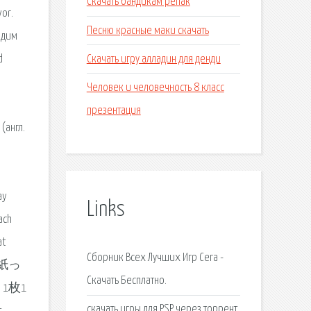
Скачать бандикам репак
yor.
Песню красные маки скачать
ходим
Скачать игру алладин для денди
d
Человек и человечность 8 класс
презентация
(англ.
ay
Links
ach
at
Сборник Всех Лучших Игр Сега -
r. 紙っ
Скачать Бесплатно.
1枚1
скачать игры для PSP через торрент