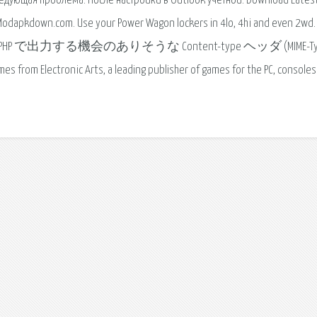
ющая проблема. После настройки в Outlook учетной. Download Lates
Modapkdown.com. Use your Power Wagon lockers in 4lo, 4hi and even 2wd.
perl の CGI や PHP で出力する機会のありそうな Content-type ヘッダ (MIME-Ty
ctronic Arts, a leading publisher of games for the PC, consoles