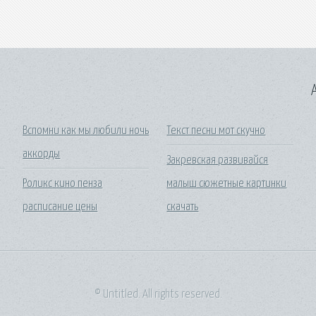
A
Вспомни как мы любили ночь
Текст песни мот скучно
аккорды
Закревская развивайся
Роликс кино пенза
малыш сюжетные картинки
расписание цены
скачать
© Untitled. All rights reserved.