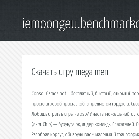
iemoongeu.benchmarkd
Скачать игру mega men
Consol-Games.net – бесплатный, быстрый, открытый торр
просто игровой приставкой, а предметом гордости. Сво
Любишь играть в игры на psp? У нас ты можешь найти лю
(англ. Chip) — бурундучок, лидер команды Спасателей. 
Разобрав корпус, обнаруживаем маленький трансформа