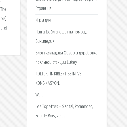
t
Страница.
 The
pe)
Игры для
 and
Чип и Дейл спешат на помощь —
Википедия.
Блог паяльщика Обзор и доработка
паяльной станции Lukey.
KOLTUK İ İN KIRLENT SE İMİ VE
KOMBİNASYON.
Wall.
Les Topettes – Santal, Pomander,
Feu de Bois, velas.