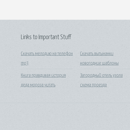
Links to Important Stuff
Скачать мелодию на телефон
Скачать вытынанки
mp3
новогодние шаблоны
Книга правдивая история
Загородный отель узола
деда мороза читать
схема проезда