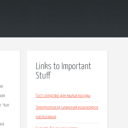
Links to Important
Stuff
не
вая.
Гост средство для мытья посуды
. Чип
Электропоезд иланская красноярск
расписание
ика