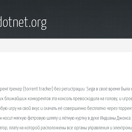
otnet.org
ент трекер (torrent tracker) без регистрации. Sega в своё время была 
их ближайших конкурентов эта консоль превосходила на голову, и игро
бую игру на свой вкус и скачать её совершенно бесплатно через торрент
Он носит мягкую фетровую шляпу и лётную куртку в духе Индианы Джонса.
тор, плату на которой расположены все органы управления и электрон