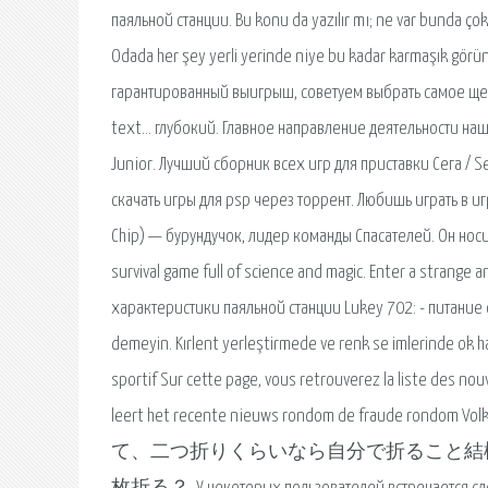
паяльной станции. Bu konu da yazılır mı; ne var bunda çok
Odada her şey yerli yerinde niye bu kadar karmaşık görü
гарантированный выигрыш, советуем выбрать самое щед
text… глубокий. Главное направление деятельности н
Junior. Лучший сборник всех игр для приставки Сега / 
скачать игры для psp через торрент. Любишь играть в игр
Chip) — бурундучок, лидер команды Спасателей. Он носи
survival game full of science and magic. Enter a strange
характеристики паяльной станции Lukey 702: - питание от
demeyin. Kırlent yerleştirmede ve renk se imlerinde ok ha
sportif Sur cette page, vous retrouverez la liste des nou
leert het recente nieuws rondom de fraude rondom Vol
て、二つ折りくらいなら自分で折ること結構