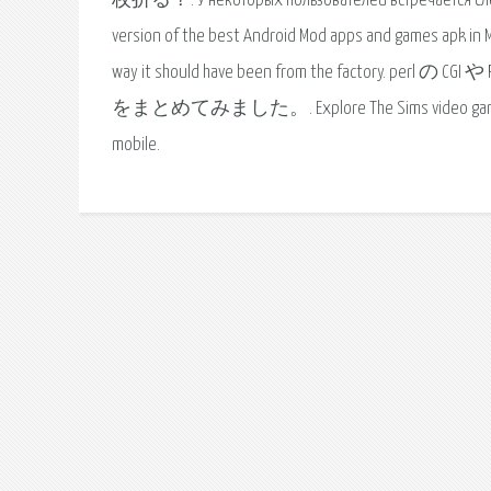
枚折る？. У некоторых пользователей встречается следу
version of the best Android Mod apps and games apk in 
way it should have been from the factory. 
をまとめてみました。. Explore The Sims video games from Ele
mobile.