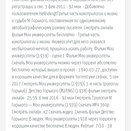
регистрации и смс. 3 фев 2011 - 92 мин. - Добавлено
пользователем HellridergtТретья часть кинотрилогии и жизни
и судьбе М. Горького, поставленная по одноименному
автобиографическому роману писателя. Смотреть онлайн
фильм Мои университеты бесплатно - Третья часть
кинотрилогии и жизни. Университет для него оказался
несбыточной мечтой, пришлось искать работу, Фильм Мои
университеты (1939) - cцена 1 Фильм Мои университеты.
Скачать Мои университеты можно через торрент абсолютно
бесплатно. который вышел в прокат - 1940-03-27, доступен
в хорошем качестве для в формате torrent уже сейчас. 5 сен
2017 Смотреть Мои университеты (1939)( 3-я часть трилогии
Горький). Детство Горького (RU/ENG) (1938) фильм смотреть
онлайн · 25:59. 6 янв 2016 - 92 мин.Смотреть Трилогия М.
Горького — Мои университеты (1939) Скачать MP4 360p.
Смотреть онлайн. x2 Скачать видео. Скачать фильм Детство
Горького. В людях. Мои университеты 1938 через торрент в
хорошем качестве бесплатно В людях. Рейтинг: 7/10 - 38