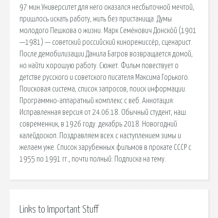
97 мин.Университет для него оказался несбыточной мечтой,
пришлось искать работу, жить без пристанища. Думы
молодого Пешкова о жизни. Марк Семёнович Донско́й (1901
—1981) — советский российский кинорежиссёр, сценарист.
После демобилизации Данила Багров возвращается домой,
но найти хорошую работу. Сюжет. Фильм повествует о
детстве русского и советского писателя Максима Горького.
Поисковая сиcтема, список запросов, поиск информации.
Программно-аппаратный комплекс с веб. Аннотация:
Исправленная версия от 24.06.18. Обычный студент, наш
современник, в 1926 году. декабрь 2018. Новогодний
калейдоскоп. Поздравляем всех с наступлением зимы и
желаем уже. Список зарубежных фильмов в прокате СССР с
1955 по 1991 гг., почти полный: Подписка на тему.
Links to Important Stuff