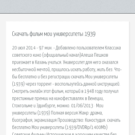
Скачать фильм мои университеты 1939
20 июл 2014 - 97 мин. - Добавлено пользователем Классика
советского кино (официальный канал)Алеша Пешков
приезжает в Казань учиться. Университет для него оказался
несбыточной мечтой, пришлось искать работу, жить без. Что-
бы бесплатно и без регистрации скачать Мои университеты
(1939) через торрент - воспользутейсь данной инструкцией.
Смотреть онлайн этот фильм, который в 1948 году получил
престижные премии на кинофестивалях в Венеции,
Стокгольме и Эдинбурге, можно. 01/06/2013 · Мои
университеты (1939) Полная версия Жанр: драма,
биография, экранизация Производство: Киностудия. скачать
бесплатно Мои университеты (1939/DVDRip/1400Mb)
Советские фильмы Исторические в хорошем качестве без