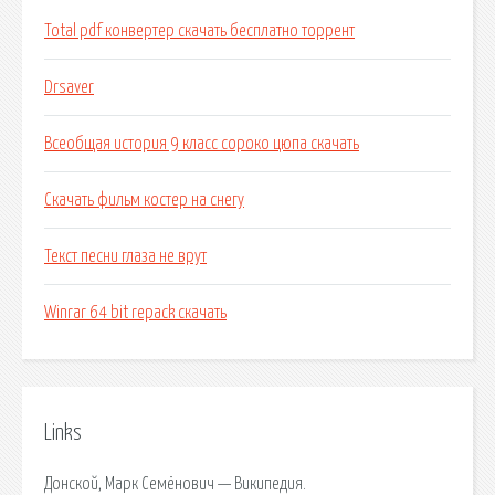
Total pdf конвертер скачать бесплатно торрент
Drsaver
Всеобщая история 9 класс сороко цюпа скачать
Скачать фильм костер на снегу
Текст песни глаза не врут
Winrar 64 bit repack скачать
Links
Донской, Марк Семёнович — Википедия.