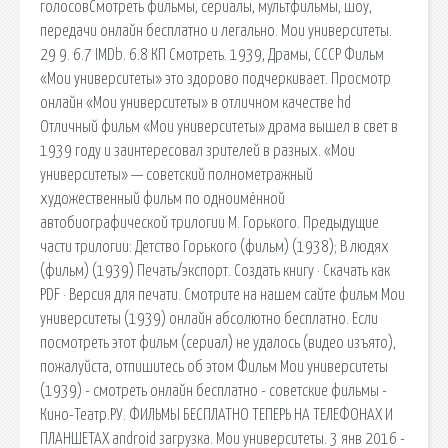
голосовСмотреть фильмы, сериалы, мультфильмы, шоу,
передачи онлайн бесплатно и легально. Мои университеты.
29 9. 6.7 IMDb. 6.8 КП Смотреть. 1939, Драмы, СССР Фильм
«Мои университеты» это здорово подчеркивает. Просмотр
онлайн «Мои университеты» в отличном качестве hd
Отличный фильм «Мои университеты» драма вышел в свет в
1939 году и заинтересовал зрителей в разных. «Мои
университеты» — советский полнометражный
художественный фильм по одноимённой
автобиографической трилогии М. Горького. Предыдущие
части трилогии: Детство Горького (фильм) (1938); В людях
(фильм) (1939) Печать/экспорт. Создать книгу · Скачать как
PDF · Версия для печати. Смотрите на нашем сайте фильм Мои
университеты (1939) онлайн абсолютно бесплатно. Если
посмотреть этот фильм (сериал) не удалось (видео изъято),
пожалуйста, отпишитесь об этом Фильм Мои университеты
(1939) - смотреть онлайн бесплатно - советские фильмы -
Кино-Театр.РУ. ФИЛЬМЫ БЕСПЛАТНО ТЕПЕРЬ НА ТЕЛЕФОНАХ И
ПЛАНШЕТАХ android загрузка. Мои университеты. 3 янв 2016 -