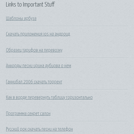
Links to Important Stuff
Шаблоны арбуза
Скачать приложения ios на андроид
Образец тарифов на перевозку
Аккорды песни ирина дубцова о нем
Ганнибал 2006 скачать торрент
Как в ворде перевернуть таблицу горизонтально
Программа секрет салон
Русский рок скачать песни на телефон